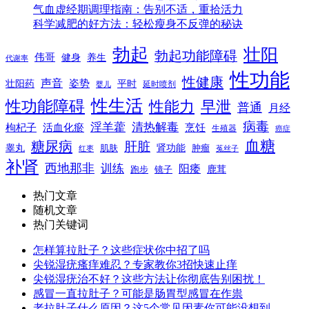
气血虚经期调理指南：告别不适，重拾活力
科学减肥的好方法：轻松瘦身不反弹的秘诀
勃起
壮阳
勃起功能障碍
伟哥
健身
养生
代谢率
性功能
性健康
声音
姿势
平时
壮阳药
延时喷剂
婴儿
性生活
性功能障碍
性能力
早泄
普通
月经
病毒
淫羊藿
清热解毒
枸杞子
活血化瘀
烹饪
生殖器
癌症
血糖
糖尿病
肝脏
肾功能
睾丸
肌肤
肿瘤
菟丝子
红枣
补肾
西地那非
训练
阳痿
镜子
鹿茸
跑步
热门文章
随机文章
热门关键词
怎样算拉肚子？这些症状你中招了吗
尖锐湿疣瘙痒难忍？专家教你3招快速止痒
尖锐湿疣治不好？这些方法让你彻底告别困扰！
感冒一直拉肚子？可能是肠胃型感冒在作祟
老拉肚子什么原因？这5个常见因素你可能没想到