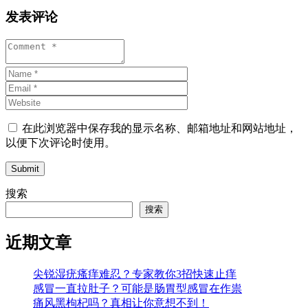
发表评论
在此浏览器中保存我的显示名称、邮箱地址和网站地址，
以便下次评论时使用。
Submit
搜索
搜索
近期文章
尖锐湿疣瘙痒难忍？专家教你3招快速止痒
感冒一直拉肚子？可能是肠胃型感冒在作祟
痛风黑枸杞吗？真相让你意想不到！