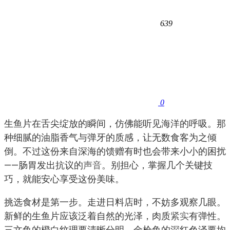
639
0
生鱼片在舌尖绽放的瞬间，仿佛能听见海洋的呼吸。那
种细腻的油脂香气与弹牙的质感，让无数食客为之倾
倒。不过这份来自深海的馈赠有时也会带来小小的困扰
——肠胃发出抗议的
声音
。别担心，掌握几个关键技
巧，就能安心享受这份美味。
挑选食材是第一步。走进日料店时，不妨多观察几眼。
新鲜的生鱼片应该泛着自然的光泽，肉质
紧实
有弹性。
三文鱼的橙白纹理要清晰分明，金枪鱼的深红色泽要均