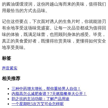
的酱油缓缓浸润，这份跨越山海而来的美味，值得我们
用最恰当的方式去品味。
记住这些要点，下次面对诱人的生鱼片时，你就能游刃
有余地享受这场味觉盛宴。让每一次品尝都成为值得回
味的体验，既满足味蕾，也照顾到身体的感受。毕竟，
真正的美食爱好者，既懂得欣赏美味，更懂得如何安全
地享受美味。
标签
声音
紧实
相关推荐
三种中药增大增长，帮你重拾男人自信！
内脂高怎么减肥食谱？7天燃脂餐单大公开！
韵之抗的主治功能：了解产品用途
一个星期吃5次万艾可会怎样呢