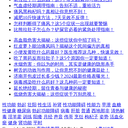
气血虚经期调理指南：告别不适，重拾活力
痛风黑枸杞吗？真相让你意想不到！
减肥10斤快速方法，7天见效不反弹！
怎样判断得了痛风？这5个症状一出现就要警惕
比熊拉肚子怎么办？铲屎官必看的紧急处理指南！
高血脂危害大揭秘：这些症状你中招了吗？
红皮萝卜能治痛风吗？揭秘这个民间偏方的真相
小便发黄吃什么药最好？医生推荐这几种，快速见效！
吃了胃药反而拉肚子？这5个原因你一定要知道！
水烟危害：你以为的时尚，其实是健康的隐形杀手
树舌的功效与作用，让你意想不到的健康益处！
济南开包皮过长多少钱？2024最新价格表曝光！
病毒感染吃什么药好？这几种药一定要知道！
延长绝经期，留住青春与健康的秘密
低烧危害大揭秘：这些症状千万别忽视！
性功能
勃起
壮阳
性生活
补肾
性功能障碍
性能力
早泄
血糖
性健康
糖尿病
勃起功能障碍
病毒
肝脏
普通
西地那非
清热解
毒
淫羊藿
训练
阳痿
月经
声音
伟哥
烹饪
枸杞子
姿势
活血化
瘀
健身
肾功能
平时