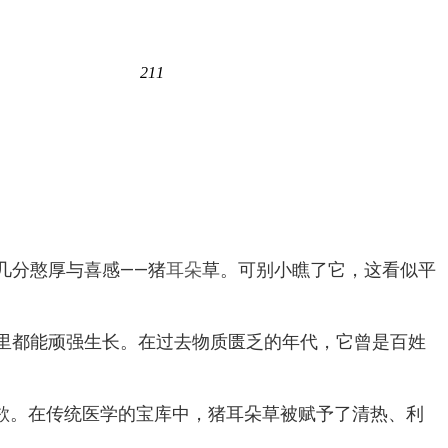
211
几分憨厚与喜感——猪
耳朵
草。可别小瞧了它，这看似平
里都能顽强生长。在过去物质匮乏的年代，它曾是百姓
欲。在传统医学的宝库中，猪耳朵草被赋予了清热、利