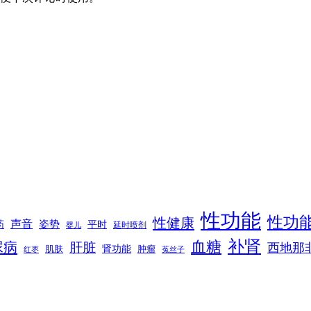
性功能
性功
性健康
声音
姿势
平时
药
延时喷剂
婴儿
补肾
血糖
尿病
肝脏
西地那
肾功能
肌肤
肿瘤
菟丝子
红枣