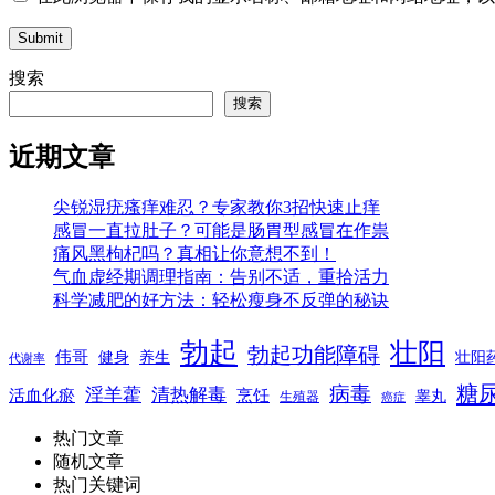
Submit
搜索
搜索
近期文章
尖锐湿疣瘙痒难忍？专家教你3招快速止痒
感冒一直拉肚子？可能是肠胃型感冒在作祟
痛风黑枸杞吗？真相让你意想不到！
气血虚经期调理指南：告别不适，重拾活力
科学减肥的好方法：轻松瘦身不反弹的秘诀
勃起
壮阳
勃起功能障碍
伟哥
健身
养生
壮阳
代谢率
糖
病毒
淫羊藿
清热解毒
活血化瘀
烹饪
睾丸
生殖器
癌症
热门文章
随机文章
热门关键词