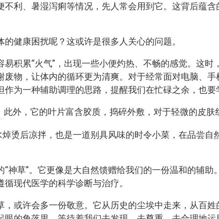
便不利、暑湿泻痢等情况，先人常会用到它。这背后蕴含
体的健康困扰呢？这或许是很多人关心的问题。
容易积累“火气”，出现一些小便灼热、不畅的感觉。这时
谢废物，让体内的循环更为清爽。对于经常面对电脑、手
但作为一种辅助调理的思路，提醒我们在忙碌之余，也要
此外，它的叶片富含胶质，捣碎外敷，对于轻微的皮肤
开水焯烫后凉拌，也是一道别具风味的时令小菜，在品尝自
的“神草”。它更像是大自然馈赠给我们的一份温和的辅助
遵循现代医学的科学诊断与治疗。
草，或许会多一份敬意。它从历史的尘埃中走来，从百姓
起眼的角落里，等待着我们去发现、去尊重、去合理地运