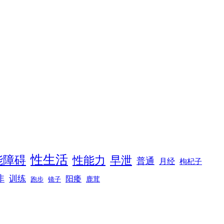
性生活
能障碍
性能力
早泄
普通
月经
枸杞子
非
训练
阳痿
镜子
鹿茸
跑步