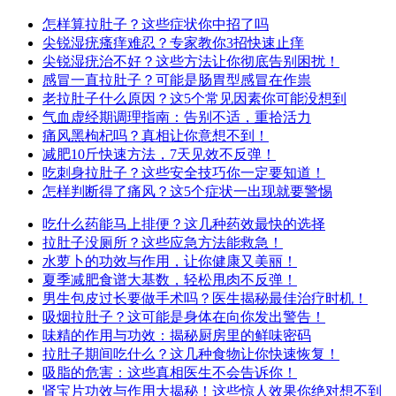
怎样算拉肚子？这些症状你中招了吗
尖锐湿疣瘙痒难忍？专家教你3招快速止痒
尖锐湿疣治不好？这些方法让你彻底告别困扰！
感冒一直拉肚子？可能是肠胃型感冒在作祟
老拉肚子什么原因？这5个常见因素你可能没想到
气血虚经期调理指南：告别不适，重拾活力
痛风黑枸杞吗？真相让你意想不到！
减肥10斤快速方法，7天见效不反弹！
吃刺身拉肚子？这些安全技巧你一定要知道！
怎样判断得了痛风？这5个症状一出现就要警惕
吃什么药能马上排便？这几种药效最快的选择
拉肚子没厕所？这些应急方法能救急！
水萝卜的功效与作用，让你健康又美丽！
夏季减肥食谱大基数，轻松甩肉不反弹！
男生包皮过长要做手术吗？医生揭秘最佳治疗时机！
吸烟拉肚子？这可能是身体在向你发出警告！
味精的作用与功效：揭秘厨房里的鲜味密码
拉肚子期间吃什么？这几种食物让你快速恢复！
吸脂的危害：这些真相医生不会告诉你！
肾宝片功效与作用大揭秘！这些惊人效果你绝对想不到