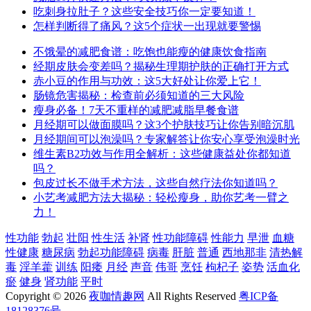
吃刺身拉肚子？这些安全技巧你一定要知道！
怎样判断得了痛风？这5个症状一出现就要警惕
不饿晕的减肥食谱：吃饱也能瘦的健康饮食指南
经期皮肤会变差吗？揭秘生理期护肤的正确打开方式
赤小豆的作用与功效：这5大好处让你爱上它！
肠镜危害揭秘：检查前必须知道的三大风险
瘦身必备！7天不重样的减肥减脂早餐食谱
月经期可以做面膜吗？这3个护肤技巧让你告别暗沉肌
月经期间可以泡澡吗？专家解答让你安心享受泡澡时光
维生素B2功效与作用全解析：这些健康益处你都知道
吗？
包皮过长不做手术方法，这些自然疗法你知道吗？
小艺考减肥方法大揭秘：轻松瘦身，助你艺考一臂之
力！
性功能
勃起
壮阳
性生活
补肾
性功能障碍
性能力
早泄
血糖
性健康
糖尿病
勃起功能障碍
病毒
肝脏
普通
西地那非
清热解
毒
淫羊藿
训练
阳痿
月经
声音
伟哥
烹饪
枸杞子
姿势
活血化
瘀
健身
肾功能
平时
Copyright © 2026
夜咖情趣网
All Rights Reserved
粤ICP备
18128376号