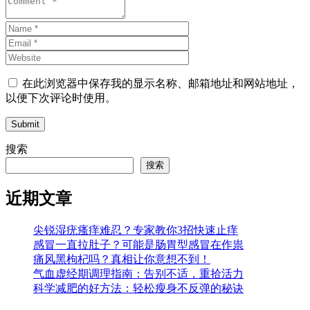
在此浏览器中保存我的显示名称、邮箱地址和网站地址，
以便下次评论时使用。
Submit
搜索
搜索
近期文章
尖锐湿疣瘙痒难忍？专家教你3招快速止痒
感冒一直拉肚子？可能是肠胃型感冒在作祟
痛风黑枸杞吗？真相让你意想不到！
气血虚经期调理指南：告别不适，重拾活力
科学减肥的好方法：轻松瘦身不反弹的秘诀