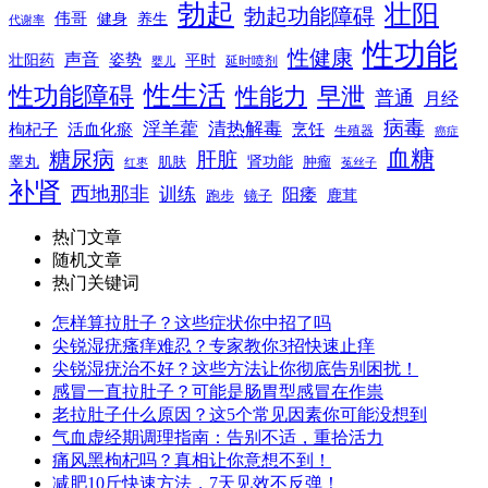
勃起
壮阳
勃起功能障碍
伟哥
健身
养生
代谢率
性功能
性健康
声音
姿势
平时
壮阳药
延时喷剂
婴儿
性生活
性功能障碍
性能力
早泄
普通
月经
病毒
淫羊藿
清热解毒
枸杞子
活血化瘀
烹饪
生殖器
癌症
血糖
糖尿病
肝脏
肾功能
睾丸
肌肤
肿瘤
菟丝子
红枣
补肾
西地那非
训练
阳痿
镜子
鹿茸
跑步
热门文章
随机文章
热门关键词
怎样算拉肚子？这些症状你中招了吗
尖锐湿疣瘙痒难忍？专家教你3招快速止痒
尖锐湿疣治不好？这些方法让你彻底告别困扰！
感冒一直拉肚子？可能是肠胃型感冒在作祟
老拉肚子什么原因？这5个常见因素你可能没想到
气血虚经期调理指南：告别不适，重拾活力
痛风黑枸杞吗？真相让你意想不到！
减肥10斤快速方法，7天见效不反弹！