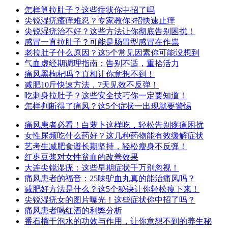
怎样算拉肚子？这些症状你中招了吗
尖锐湿疣瘙痒难忍？专家教你3招快速止痒
尖锐湿疣治不好？这些方法让你彻底告别困扰！
感冒一直拉肚子？可能是肠胃型感冒在作祟
老拉肚子什么原因？这5个常见因素你可能没想到
气血虚经期调理指南：告别不适，重拾活力
痛风黑枸杞吗？真相让你意想不到！
减肥10斤快速方法，7天见效不反弹！
吃刺身拉肚子？这些安全技巧你一定要知道！
怎样判断得了痛风？这5个症状一出现就要警惕
痛风患者必看！白萝卜这样吃，轻松告别疼痛困扰
女性尿频吃什么药好？这几种药物能有效缓解症状
艺考生减肥食谱长期坚持，轻松瘦身不反弹！
红枣豆浆对女性贫血的改善效果
大连尖锐湿疣：这些早期症状千万别忽视！
痛风患者的福音：25味驴血丸真的能治痛风吗？
减肥好方法是什么？这5个秘诀让你轻松瘦下来！
尖锐湿疣女的图片曝光！这些症状你中招了吗？
痛风患者喝红酒的利弊分析
番石榴干泡水的功效与作用，让你意想不到的养生秘