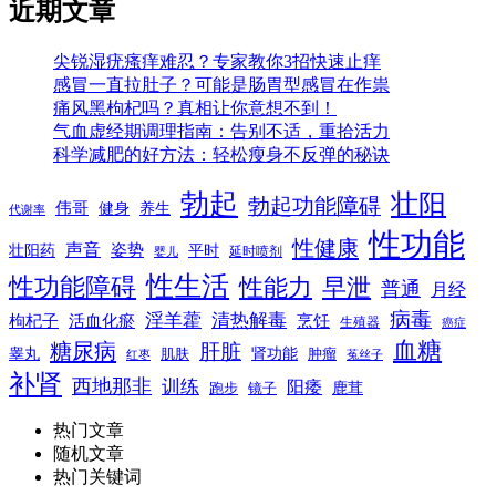
近期文章
尖锐湿疣瘙痒难忍？专家教你3招快速止痒
感冒一直拉肚子？可能是肠胃型感冒在作祟
痛风黑枸杞吗？真相让你意想不到！
气血虚经期调理指南：告别不适，重拾活力
科学减肥的好方法：轻松瘦身不反弹的秘诀
勃起
壮阳
勃起功能障碍
伟哥
健身
养生
代谢率
性功能
性健康
声音
姿势
平时
壮阳药
延时喷剂
婴儿
性生活
性功能障碍
性能力
早泄
普通
月经
病毒
淫羊藿
清热解毒
枸杞子
活血化瘀
烹饪
生殖器
癌症
血糖
糖尿病
肝脏
肾功能
睾丸
肌肤
肿瘤
菟丝子
红枣
补肾
西地那非
训练
阳痿
镜子
鹿茸
跑步
热门文章
随机文章
热门关键词