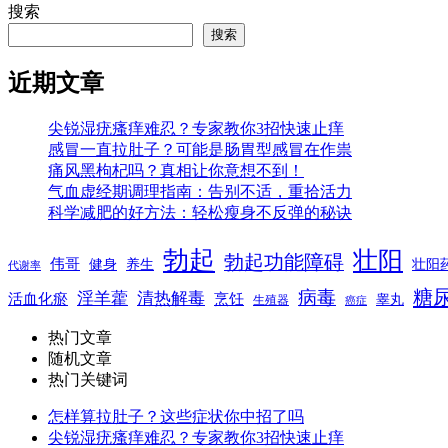
搜索
搜索
近期文章
尖锐湿疣瘙痒难忍？专家教你3招快速止痒
感冒一直拉肚子？可能是肠胃型感冒在作祟
痛风黑枸杞吗？真相让你意想不到！
气血虚经期调理指南：告别不适，重拾活力
科学减肥的好方法：轻松瘦身不反弹的秘诀
勃起
壮阳
勃起功能障碍
伟哥
健身
养生
壮阳
代谢率
糖
病毒
淫羊藿
清热解毒
活血化瘀
烹饪
睾丸
生殖器
癌症
热门文章
随机文章
热门关键词
怎样算拉肚子？这些症状你中招了吗
尖锐湿疣瘙痒难忍？专家教你3招快速止痒