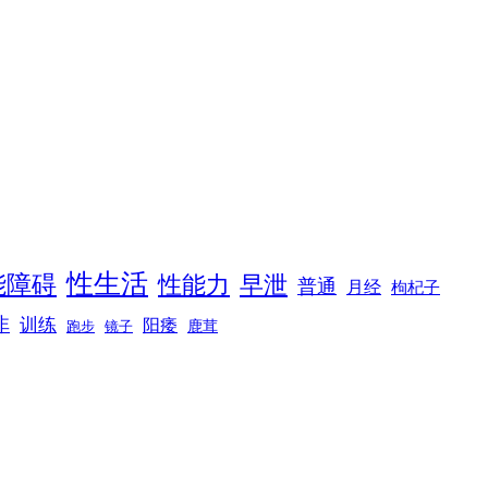
性生活
能障碍
性能力
早泄
普通
月经
枸杞子
非
训练
阳痿
镜子
鹿茸
跑步