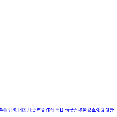
羊藿
训练
阳痿
月经
声音
伟哥
烹饪
枸杞子
姿势
活血化瘀
健身