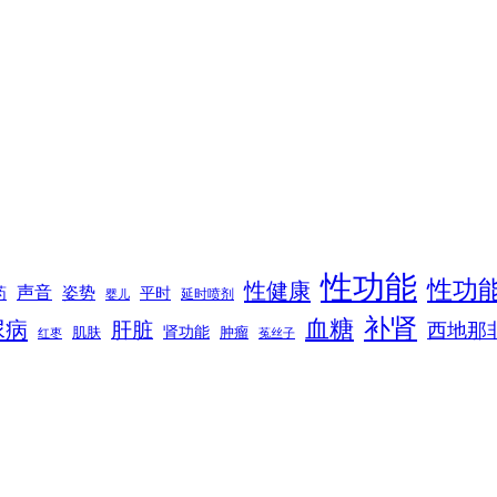
性功能
性功
性健康
声音
姿势
平时
药
延时喷剂
婴儿
补肾
血糖
尿病
肝脏
西地那
肾功能
肌肤
肿瘤
菟丝子
红枣