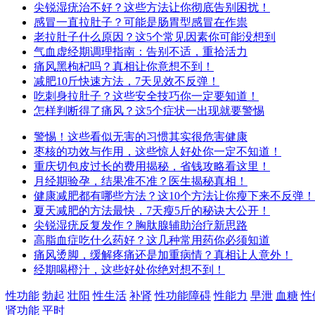
尖锐湿疣治不好？这些方法让你彻底告别困扰！
感冒一直拉肚子？可能是肠胃型感冒在作祟
老拉肚子什么原因？这5个常见因素你可能没想到
气血虚经期调理指南：告别不适，重拾活力
痛风黑枸杞吗？真相让你意想不到！
减肥10斤快速方法，7天见效不反弹！
吃刺身拉肚子？这些安全技巧你一定要知道！
怎样判断得了痛风？这5个症状一出现就要警惕
警惕！这些看似无害的习惯其实很危害健康
枣核的功效与作用，这些惊人好处你一定不知道！
重庆切包皮过长的费用揭秘，省钱攻略看这里！
月经期验孕，结果准不准？医生揭秘真相！
健康减肥都有哪些方法？这10个方法让你瘦下来不反弹！
夏天减肥的方法最快，7天瘦5斤的秘诀大公开！
尖锐湿疣反复发作？胸肽腺辅助治疗新思路
高脂血症吃什么药好？这几种常用药你必须知道
痛风烫脚，缓解疼痛还是加重病情？真相让人意外！
经期喝橙汁，这些好处你绝对想不到！
性功能
勃起
壮阳
性生活
补肾
性功能障碍
性能力
早泄
血糖
性
肾功能
平时