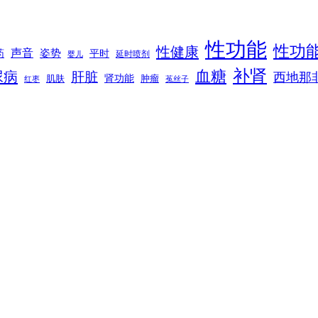
性功能
性功
性健康
声音
姿势
平时
药
延时喷剂
婴儿
补肾
血糖
尿病
肝脏
西地那
肾功能
肌肤
肿瘤
菟丝子
红枣