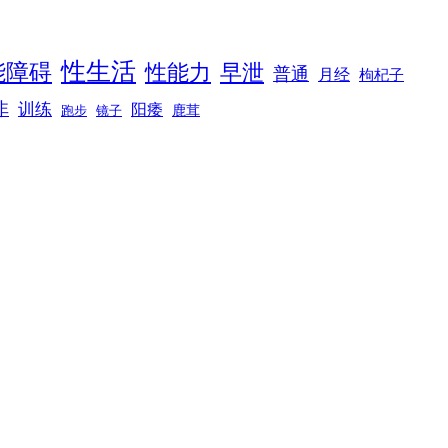
性生活
能障碍
性能力
早泄
普通
月经
枸杞子
非
训练
阳痿
镜子
鹿茸
跑步