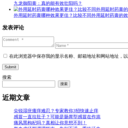
九龙御阳膏：真的能有效壮阳吗？
外用延时药膏哪种效果更佳？比较不同外用延时药膏的效
发表评论
在此浏览器中保存我的显示名称、邮箱地址和网站地址，以
Submit
搜索
搜索
近期文章
尖锐湿疣瘙痒难忍？专家教你3招快速止痒
感冒一直拉肚子？可能是肠胃型感冒在作祟
痛风黑枸杞吗？真相让你意想不到！