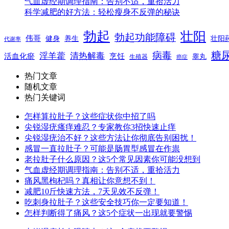
气血虚经期调理指南：告别不适，重拾活力
科学减肥的好方法：轻松瘦身不反弹的秘诀
勃起
壮阳
勃起功能障碍
伟哥
健身
养生
壮阳
代谢率
糖
病毒
淫羊藿
清热解毒
活血化瘀
烹饪
睾丸
生殖器
癌症
热门文章
随机文章
热门关键词
怎样算拉肚子？这些症状你中招了吗
尖锐湿疣瘙痒难忍？专家教你3招快速止痒
尖锐湿疣治不好？这些方法让你彻底告别困扰！
感冒一直拉肚子？可能是肠胃型感冒在作祟
老拉肚子什么原因？这5个常见因素你可能没想到
气血虚经期调理指南：告别不适，重拾活力
痛风黑枸杞吗？真相让你意想不到！
减肥10斤快速方法，7天见效不反弹！
吃刺身拉肚子？这些安全技巧你一定要知道！
怎样判断得了痛风？这5个症状一出现就要警惕