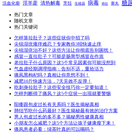
糖
病毒
淫羊藿
清热解毒
活血化瘀
烹饪
睾丸
生殖器
癌症
热门文章
随机文章
热门关键词
怎样算拉肚子？这些症状你中招了吗
尖锐湿疣瘙痒难忍？专家教你3招快速止痒
尖锐湿疣治不好？这些方法让你彻底告别困扰！
感冒一直拉肚子？可能是肠胃型感冒在作祟
老拉肚子什么原因？这5个常见因素你可能没想到
气血虚经期调理指南：告别不适，重拾活力
痛风黑枸杞吗？真相让你意想不到！
减肥10斤快速方法，7天见效不反弹！
吃刺身拉肚子？这些安全技巧你一定要知道！
怎样判断得了痛风？这5个症状一出现就要警惕
阳痿跟包皮过长有关系吗？医生揭秘真相
肺结节吃什么药最好？医生揭秘最有效的治疗方案
男人包皮过长的多不多？揭秘男性健康真相
小朋友怎么减肥？这5个方法让孩子健康瘦下来！
痛风患者必看：绿茶叶真的可以喝吗？