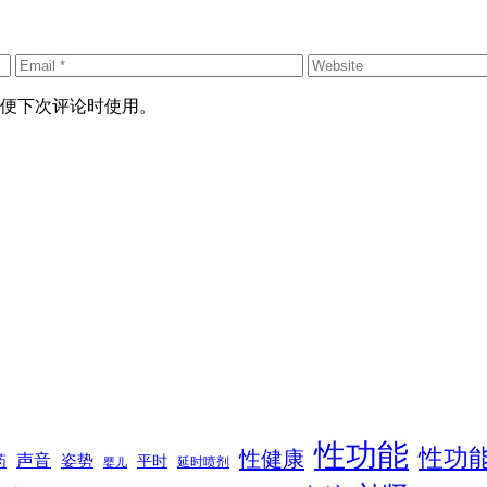
便下次评论时使用。
性功能
性功
性健康
声音
姿势
平时
药
延时喷剂
婴儿