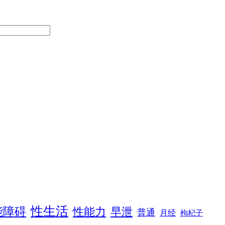
性生活
能障碍
性能力
早泄
普通
月经
枸杞子