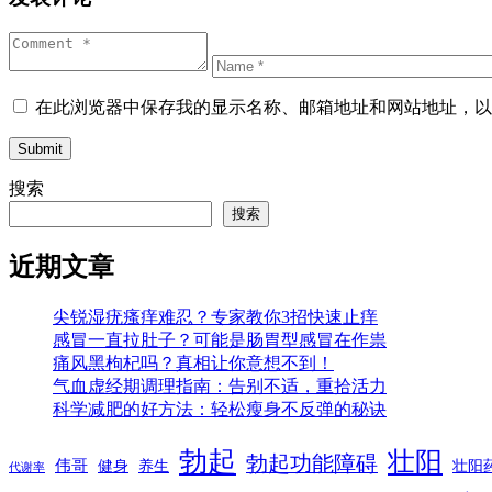
在此浏览器中保存我的显示名称、邮箱地址和网站地址，以
Submit
搜索
搜索
近期文章
尖锐湿疣瘙痒难忍？专家教你3招快速止痒
感冒一直拉肚子？可能是肠胃型感冒在作祟
痛风黑枸杞吗？真相让你意想不到！
气血虚经期调理指南：告别不适，重拾活力
科学减肥的好方法：轻松瘦身不反弹的秘诀
勃起
壮阳
勃起功能障碍
伟哥
健身
养生
壮阳
代谢率