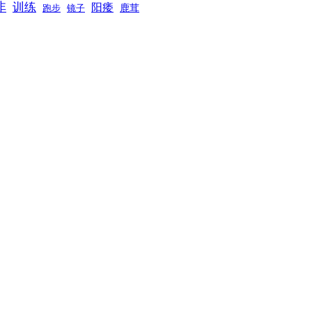
非
训练
阳痿
镜子
鹿茸
跑步