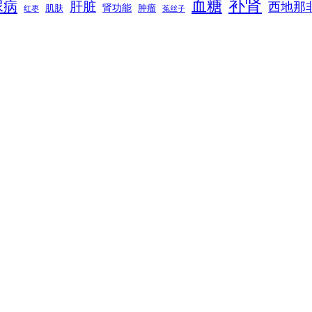
补肾
血糖
尿病
肝脏
西地那
肾功能
肌肤
肿瘤
菟丝子
红枣