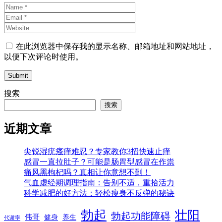
在此浏览器中保存我的显示名称、邮箱地址和网站地址，
以便下次评论时使用。
Submit
搜索
搜索
近期文章
尖锐湿疣瘙痒难忍？专家教你3招快速止痒
感冒一直拉肚子？可能是肠胃型感冒在作祟
痛风黑枸杞吗？真相让你意想不到！
气血虚经期调理指南：告别不适，重拾活力
科学减肥的好方法：轻松瘦身不反弹的秘诀
勃起
壮阳
勃起功能障碍
伟哥
健身
养生
代谢率