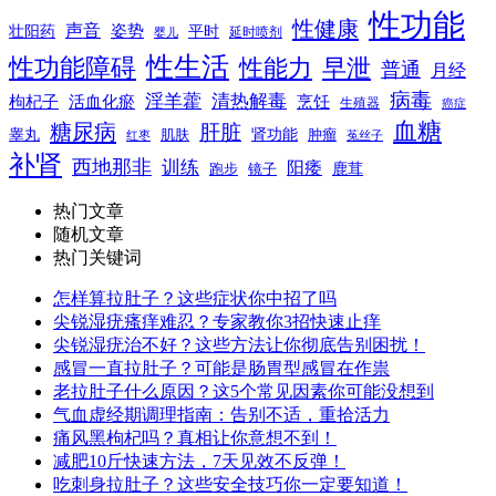
性功能
性健康
声音
姿势
平时
壮阳药
延时喷剂
婴儿
性生活
性功能障碍
性能力
早泄
普通
月经
病毒
淫羊藿
清热解毒
枸杞子
活血化瘀
烹饪
生殖器
癌症
血糖
糖尿病
肝脏
肾功能
睾丸
肌肤
肿瘤
菟丝子
红枣
补肾
西地那非
训练
阳痿
镜子
鹿茸
跑步
热门文章
随机文章
热门关键词
怎样算拉肚子？这些症状你中招了吗
尖锐湿疣瘙痒难忍？专家教你3招快速止痒
尖锐湿疣治不好？这些方法让你彻底告别困扰！
感冒一直拉肚子？可能是肠胃型感冒在作祟
老拉肚子什么原因？这5个常见因素你可能没想到
气血虚经期调理指南：告别不适，重拾活力
痛风黑枸杞吗？真相让你意想不到！
减肥10斤快速方法，7天见效不反弹！
吃刺身拉肚子？这些安全技巧你一定要知道！