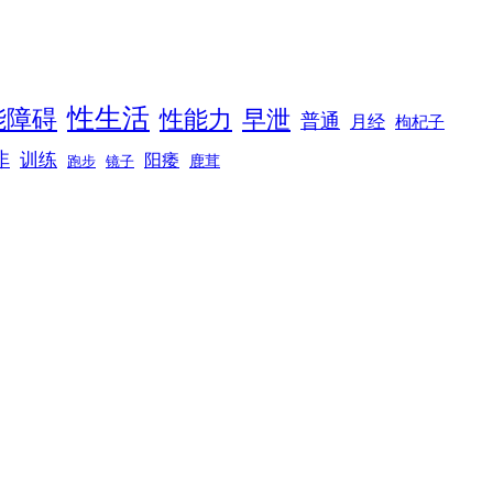
性生活
能障碍
性能力
早泄
普通
月经
枸杞子
非
训练
阳痿
镜子
鹿茸
跑步