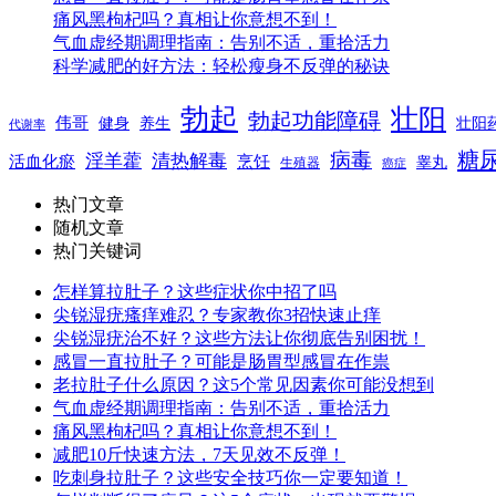
痛风黑枸杞吗？真相让你意想不到！
气血虚经期调理指南：告别不适，重拾活力
科学减肥的好方法：轻松瘦身不反弹的秘诀
勃起
壮阳
勃起功能障碍
伟哥
健身
养生
壮阳
代谢率
糖
病毒
淫羊藿
清热解毒
活血化瘀
烹饪
睾丸
生殖器
癌症
热门文章
随机文章
热门关键词
怎样算拉肚子？这些症状你中招了吗
尖锐湿疣瘙痒难忍？专家教你3招快速止痒
尖锐湿疣治不好？这些方法让你彻底告别困扰！
感冒一直拉肚子？可能是肠胃型感冒在作祟
老拉肚子什么原因？这5个常见因素你可能没想到
气血虚经期调理指南：告别不适，重拾活力
痛风黑枸杞吗？真相让你意想不到！
减肥10斤快速方法，7天见效不反弹！
吃刺身拉肚子？这些安全技巧你一定要知道！