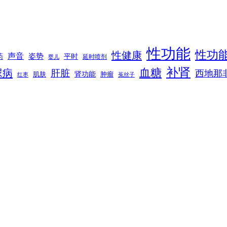
性功能
性功
性健康
声音
姿势
平时
药
延时喷剂
婴儿
补肾
血糖
尿病
肝脏
西地那
肾功能
肌肤
肿瘤
菟丝子
红枣