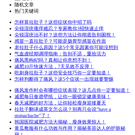
随机文章
热门关键词
怎样算拉肚子？这些症状你中招了吗
尖锐湿疣瘙痒难忍？专家教你3招快速止痒
尖锐湿疣治不好？这些方法让你彻底告别困扰！
感冒一直拉肚子？可能是肠胃型感冒在作祟
老拉肚子什么原因？这5个常见因素你可能没想到
气血虚经期调理指南：告别不适，重拾活力
痛风黑枸杞吗？真相让你意想不到！
减肥10斤快速方法，7天见效不反弹！
吃刺身拉肚子？这些安全技巧你一定要知道！
怎样判断得了痛风？这5个症状一出现就要警惕
痛风发作时会有哪些症状表现？这几点你一定要知道！
减肥每日食谱壁纸，让你一眼锁定健康美味！
春天减肥的好方法，让你轻松瘦身迎接夏天
拉肚子翻译成英文怎么说？别再只会说”have a
stomachache”了！
韩国医院减肥方法大揭秘，瘦身效果惊人！
黄瓜敷脸有什么功效与作用？揭秘美容达人的护肤秘
籍！