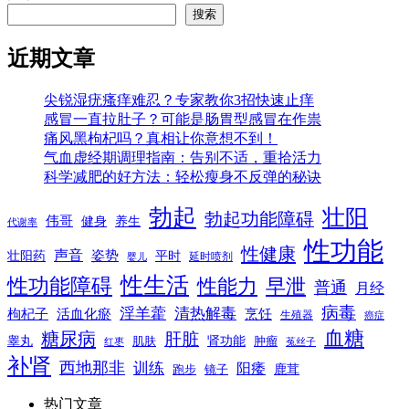
搜索
近期文章
尖锐湿疣瘙痒难忍？专家教你3招快速止痒
感冒一直拉肚子？可能是肠胃型感冒在作祟
痛风黑枸杞吗？真相让你意想不到！
气血虚经期调理指南：告别不适，重拾活力
科学减肥的好方法：轻松瘦身不反弹的秘诀
勃起
壮阳
勃起功能障碍
伟哥
健身
养生
代谢率
性功能
性健康
声音
姿势
平时
壮阳药
延时喷剂
婴儿
性生活
性功能障碍
性能力
早泄
普通
月经
病毒
淫羊藿
清热解毒
枸杞子
活血化瘀
烹饪
生殖器
癌症
血糖
糖尿病
肝脏
肾功能
睾丸
肌肤
肿瘤
菟丝子
红枣
补肾
西地那非
训练
阳痿
镜子
鹿茸
跑步
热门文章