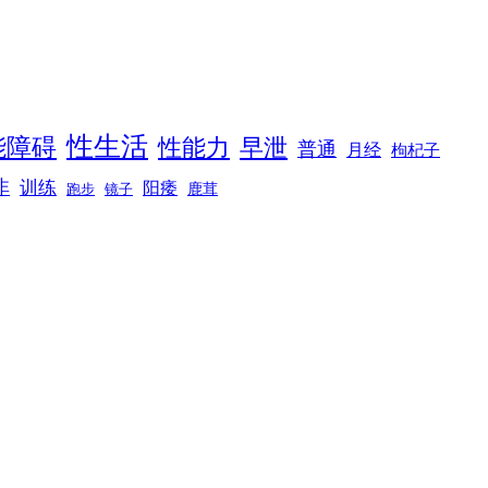
性生活
能障碍
性能力
早泄
普通
月经
枸杞子
非
训练
阳痿
镜子
鹿茸
跑步