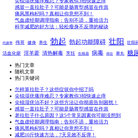
尖锐湿疣瘙痒难忍？专家教你3招快速止痒
感冒一直拉肚子？可能是肠胃型感冒在作祟
痛风黑枸杞吗？真相让你意想不到！
气血虚经期调理指南：告别不适，重拾活力
科学减肥的好方法：轻松瘦身不反弹的秘诀
勃起
壮阳
勃起功能障碍
伟哥
健身
养生
壮阳
代谢率
糖
病毒
淫羊藿
清热解毒
活血化瘀
烹饪
睾丸
生殖器
癌症
热门文章
随机文章
热门关键词
怎样算拉肚子？这些症状你中招了吗
尖锐湿疣瘙痒难忍？专家教你3招快速止痒
尖锐湿疣治不好？这些方法让你彻底告别困扰！
感冒一直拉肚子？可能是肠胃型感冒在作祟
老拉肚子什么原因？这5个常见因素你可能没想到
气血虚经期调理指南：告别不适，重拾活力
痛风黑枸杞吗？真相让你意想不到！
减肥10斤快速方法，7天见效不反弹！