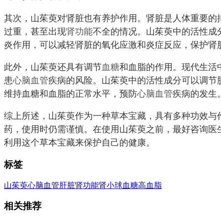
其次，山茱萸对肾脏也有养护作用。肾脏是人体重要的
过重，甚至出现
肾功能
不全的情况。山茱萸中的活性成
炎作用，可以减轻肾脏的氧化应激和炎症反应，保护肾
此外，山茱萸还具有调节
血糖
和血脂的作用。现代生活
患
心脑血管
疾病的风险。山茱萸中的活性成分可以调节
维持血糖和血脂的正常水平，预防
心脑血管
疾病的发生
综上所述，山茱萸作为一种草本宝藏，具有多种功效与
药，使用时仍需谨慎。在使用山茱萸之前，最好咨询医
利用这个草本宝藏来保护自己的健康。
标签
山茱萸
心脑血管
肝脏
肾功能
肾小球
血糖
高血脂
相关推荐