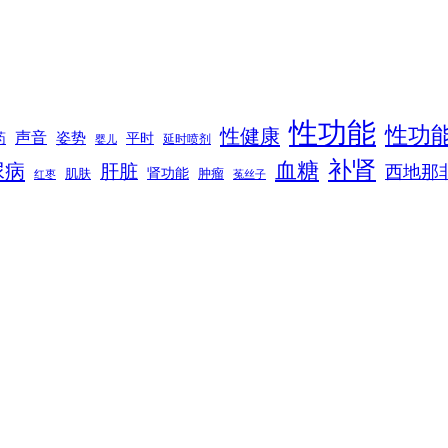
性功能
性功
性健康
声音
姿势
平时
药
延时喷剂
婴儿
补肾
血糖
尿病
肝脏
西地那
肾功能
肌肤
肿瘤
菟丝子
红枣