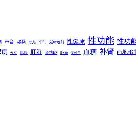
性功能
性功
性健康
声音
姿势
平时
药
延时喷剂
婴儿
补肾
血糖
尿病
肝脏
西地那
肾功能
肌肤
肿瘤
菟丝子
红枣