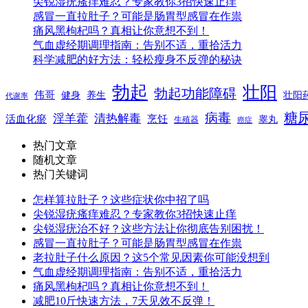
尖锐湿疣瘙痒难忍？专家教你3招快速止痒
感冒一直拉肚子？可能是肠胃型感冒在作祟
痛风黑枸杞吗？真相让你意想不到！
气血虚经期调理指南：告别不适，重拾活力
科学减肥的好方法：轻松瘦身不反弹的秘诀
勃起
壮阳
勃起功能障碍
伟哥
健身
养生
壮阳
代谢率
糖
病毒
淫羊藿
清热解毒
活血化瘀
烹饪
睾丸
生殖器
癌症
热门文章
随机文章
热门关键词
怎样算拉肚子？这些症状你中招了吗
尖锐湿疣瘙痒难忍？专家教你3招快速止痒
尖锐湿疣治不好？这些方法让你彻底告别困扰！
感冒一直拉肚子？可能是肠胃型感冒在作祟
老拉肚子什么原因？这5个常见因素你可能没想到
气血虚经期调理指南：告别不适，重拾活力
痛风黑枸杞吗？真相让你意想不到！
减肥10斤快速方法，7天见效不反弹！