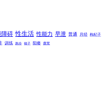
性生活
能障碍
性能力
早泄
普通
月经
枸杞子
非
训练
阳痿
镜子
鹿茸
跑步