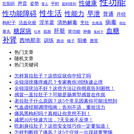
性功能
性健康
声音
姿势
平时
壮阳药
延时喷剂
婴儿
性生活
性功能障碍
性能力
早泄
普通
月经
病毒
淫羊藿
清热解毒
枸杞子
活血化瘀
烹饪
生殖器
癌症
血糖
糖尿病
肝脏
肾功能
睾丸
肌肤
肿瘤
菟丝子
红枣
补肾
西地那非
训练
阳痿
镜子
鹿茸
跑步
热门文章
随机文章
热门关键词
怎样算拉肚子？这些症状你中招了吗
尖锐湿疣瘙痒难忍？专家教你3招快速止痒
尖锐湿疣治不好？这些方法让你彻底告别困扰！
感冒一直拉肚子？可能是肠胃型感冒在作祟
老拉肚子什么原因？这5个常见因素你可能没想到
气血虚经期调理指南：告别不适，重拾活力
痛风黑枸杞吗？真相让你意想不到！
减肥10斤快速方法，7天见效不反弹！
吃刺身拉肚子？这些安全技巧你一定要知道！
怎样判断得了痛风？这5个症状一出现就要警惕