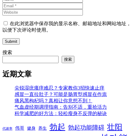
在此浏览器中保存我的显示名称、邮箱地址和网站地址，
以便下次评论时使用。
Submit
搜索
搜索
近期文章
尖锐湿疣瘙痒难忍？专家教你3招快速止痒
感冒一直拉肚子？可能是肠胃型感冒在作祟
痛风黑枸杞吗？真相让你意想不到！
气血虚经期调理指南：告别不适，重拾活力
科学减肥的好方法：轻松瘦身不反弹的秘诀
勃起
壮阳
勃起功能障碍
伟哥
健身
养生
代谢率