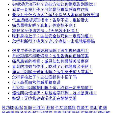
尖锐湿疣治不好？这些方法让你彻底告别困扰！
感冒一直拉肚子？可能是肠胃型感冒在作祟
老拉肚子什么原因？这5个常见因素你可能没想到
气血虚经期调理指南：告别不适，重拾活力
痛风黑枸杞吗？真相让你意想不到！
减肥10斤快速方法，7天见效不反弹！
吃刺身拉肚子？这些安全技巧你一定要知道！
怎样判断得了痛风？这5个症状一出现就要警惕
包皮过长会导致妇科病吗？医生揭秘真相！
月经期能不能吃螃蟹？医生告诉你正确答案
痛风患者的福音：威灵仙如何缓解关节疼痛
春菜的功效与作用，吃对了让你健康又美丽！
痛风可以喝玉米须水吗？医生给出惊人答案！
怎样算拉肚子？这些症状你中招了吗
低卡高蛋白营养减肥餐食谱
月经期可以喝茶叶吗？这几点你一定要知道！
假性阴尖锐湿疣：别被名字吓到，这才是真相！
警惕！无症状尖锐湿疣正在悄悄蔓延
性功能
勃起
壮阳
性生活
补肾
性功能障碍
性能力
早泄
血糖
性健康
糖尿病
勃起功能障碍
病毒
肝脏
普通
西地那非
清热解