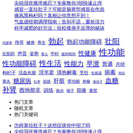
尖锐湿疣瘙痒难忍？专家教你3招快速止痒
感冒一直拉肚子？可能是肠胃型感冒在作祟
痛风黑枸杞吗？真相让你意想不到！
气血虚经期调理指南：告别不适，重拾活力
科学减肥的好方法：轻松瘦身不反弹的秘诀
勃起
壮阳
勃起功能障碍
伟哥
健身
养生
代谢率
性功能
性健康
声音
姿势
平时
壮阳药
延时喷剂
婴儿
性生活
性功能障碍
性能力
早泄
普通
月经
病毒
淫羊藿
清热解毒
枸杞子
活血化瘀
烹饪
生殖器
癌症
血糖
糖尿病
肝脏
肾功能
睾丸
肌肤
肿瘤
菟丝子
红枣
补肾
西地那非
训练
阳痿
镜子
鹿茸
跑步
热门文章
随机文章
热门关键词
怎样算拉肚子？这些症状你中招了吗
尖锐湿疣瘙痒难忍？专家教你3招快速止痒