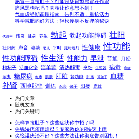
感冒一直拉肚子？可能是肠胃型感冒在作祟
痛风黑枸杞吗？真相让你意想不到！
气血虚经期调理指南：告别不适，重拾活力
科学减肥的好方法：轻松瘦身不反弹的秘诀
勃起
壮阳
勃起功能障碍
伟哥
健身
养生
代谢率
性功能
性健康
声音
姿势
平时
壮阳药
延时喷剂
婴儿
性生活
性功能障碍
性能力
早泄
普通
月经
病毒
淫羊藿
清热解毒
枸杞子
活血化瘀
烹饪
生殖器
癌症
血糖
糖尿病
肝脏
肾功能
睾丸
肌肤
肿瘤
菟丝子
红枣
补肾
西地那非
训练
阳痿
镜子
鹿茸
跑步
热门文章
随机文章
热门关键词
怎样算拉肚子？这些症状你中招了吗
尖锐湿疣瘙痒难忍？专家教你3招快速止痒
尖锐湿疣治不好？这些方法让你彻底告别困扰！