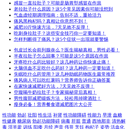
感冒一直拉肚子？可能是肠胃型感冒在作祟
老拉肚子什么原因？这5个常见因素你可能没想到
气血虚经期调理指南：告别不适，重拾活力
痛风黑枸杞吗？真相让你意想不到！
减肥10斤快速方法，7天见效不反弹！
吃刺身拉肚子？这些安全技巧你一定要知道！
怎样判断得了痛风？这5个症状一出现就要警惕
包皮过长会前列腺炎么？医生揭秘真相，男性必看！
半夜拉肚子怎么回事？可能是这5个原因在作祟
牙疼吃什么药比较好？这几种药让你快速止痛！
大脑供血不足吃什么药好？这几种药一定要知道！
失眠吃什么药管用？这几种助眠药物医生最常推荐
痛风病人可以吃红薯吗？营养师告诉你正确答案
在家快速减肥好方法，7天见效不反弹！
空腹喝牛奶拉肚子？专家揭秘背后真相！
男性腹部减肥锻炼方法，轻松甩掉啤酒肚！
瘦身必备！营养餐食谱减肥图片大公开
性功能
勃起
壮阳
性生活
补肾
性功能障碍
性能力
早泄
血糖
性健康
糖尿病
勃起功能障碍
病毒
肝脏
普通
西地那非
清热解
毒
淫羊藿
训练
阳痿
月经
声音
伟哥
烹饪
枸杞子
姿势
活血化