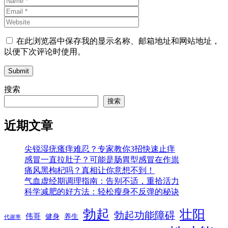
在此浏览器中保存我的显示名称、邮箱地址和网站地址，
以便下次评论时使用。
Submit
搜索
搜索
近期文章
尖锐湿疣瘙痒难忍？专家教你3招快速止痒
感冒一直拉肚子？可能是肠胃型感冒在作祟
痛风黑枸杞吗？真相让你意想不到！
气血虚经期调理指南：告别不适，重拾活力
科学减肥的好方法：轻松瘦身不反弹的秘诀
勃起
壮阳
勃起功能障碍
伟哥
健身
养生
代谢率