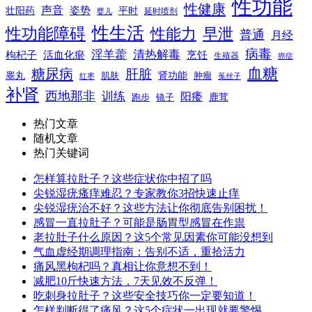
性功能
性健康
声音
姿势
平时
壮阳药
延时喷剂
婴儿
性生活
性功能障碍
性能力
早泄
普通
月经
病毒
淫羊藿
清热解毒
枸杞子
活血化瘀
烹饪
生殖器
癌症
血糖
糖尿病
肝脏
肾功能
睾丸
肌肤
肿瘤
菟丝子
红枣
补肾
西地那非
训练
阳痿
镜子
鹿茸
跑步
热门文章
随机文章
热门关键词
怎样算拉肚子？这些症状你中招了吗
尖锐湿疣瘙痒难忍？专家教你3招快速止痒
尖锐湿疣治不好？这些方法让你彻底告别困扰！
感冒一直拉肚子？可能是肠胃型感冒在作祟
老拉肚子什么原因？这5个常见因素你可能没想到
气血虚经期调理指南：告别不适，重拾活力
痛风黑枸杞吗？真相让你意想不到！
减肥10斤快速方法，7天见效不反弹！
吃刺身拉肚子？这些安全技巧你一定要知道！
怎样判断得了痛风？这5个症状一出现就要警惕