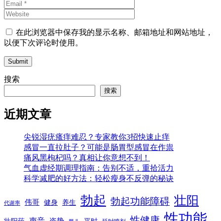
在此浏览器中保存我的显示名称、邮箱地址和网站地址，
以便下次评论时使用。
Submit
搜索
搜索
近期文章
尖锐湿疣瘙痒难忍？专家教你3招快速止痒
感冒一直拉肚子？可能是肠胃型感冒在作祟
痛风黑枸杞吗？真相让你意想不到！
气血虚经期调理指南：告别不适，重拾活力
科学减肥的好方法：轻松瘦身不反弹的秘诀
勃起
壮阳
勃起功能障碍
伟哥
健身
养生
代谢率
性功能
性健康
声音
姿势
平时