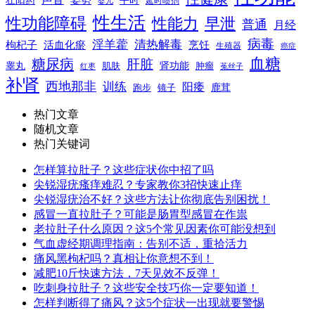
壮阳药
延时喷剂
婴儿
性生活
性功能障碍
性能力
早泄
普通
月经
病毒
淫羊藿
清热解毒
枸杞子
活血化瘀
烹饪
生殖器
癌症
血糖
糖尿病
肝脏
肾功能
睾丸
肌肤
肿瘤
菟丝子
红枣
补肾
西地那非
训练
阳痿
镜子
鹿茸
跑步
热门文章
随机文章
热门关键词
怎样算拉肚子？这些症状你中招了吗
尖锐湿疣瘙痒难忍？专家教你3招快速止痒
尖锐湿疣治不好？这些方法让你彻底告别困扰！
感冒一直拉肚子？可能是肠胃型感冒在作祟
老拉肚子什么原因？这5个常见因素你可能没想到
气血虚经期调理指南：告别不适，重拾活力
痛风黑枸杞吗？真相让你意想不到！
减肥10斤快速方法，7天见效不反弹！
吃刺身拉肚子？这些安全技巧你一定要知道！
怎样判断得了痛风？这5个症状一出现就要警惕