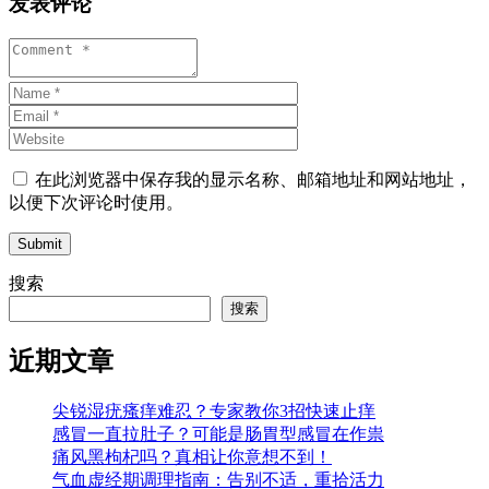
发表评论
在此浏览器中保存我的显示名称、邮箱地址和网站地址，
以便下次评论时使用。
Submit
搜索
搜索
近期文章
尖锐湿疣瘙痒难忍？专家教你3招快速止痒
感冒一直拉肚子？可能是肠胃型感冒在作祟
痛风黑枸杞吗？真相让你意想不到！
气血虚经期调理指南：告别不适，重拾活力