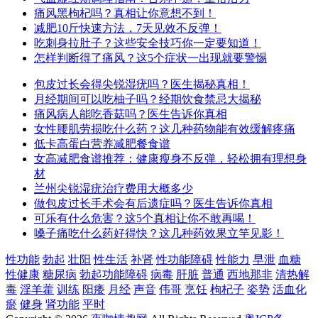
痛风黑枸杞吗？真相让你意想不到！
减肥10斤快速方法，7天见效不反弹！
吃刺身拉肚子？这些安全技巧你一定要知道！
怎样判断得了痛风？这5个症状一出现就要警惕
包皮过长会得尖锐湿疣吗？医生揭秘真相！
月经期间可以吃柚子吗？经期饮食禁忌大揭秘
痛风病人能吃香菇吗？医生告诉你真相
女性腰肌劳损吃什么药？这几种药物能有效缓解疼痛
低卡高蛋白营养减肥餐食谱
女高减肥食谱推荐：健康瘦身不反弹，轻松拥有理想身
材
兰州尖锐湿疣治疗费用大概多少
做包皮过长手术会有后遗症吗？医生告诉你真相
可乐有什么危害？这5个真相让你不敢再喝！
嗓子痛吃什么药好得快？这几种药效果立竿见影！
性功能
勃起
壮阳
性生活
补肾
性功能障碍
性能力
早泄
血糖
性健康
糖尿病
勃起功能障碍
病毒
肝脏
普通
西地那非
清热解
毒
淫羊藿
训练
阳痿
月经
声音
伟哥
烹饪
枸杞子
姿势
活血化
瘀
健身
肾功能
平时