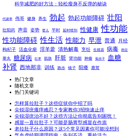
科学减肥的好方法：轻松瘦身不反弹的秘诀
勃起
壮阳
勃起功能障碍
伟哥
健身
养生
代谢率
性功能
性健康
声音
姿势
平时
壮阳药
延时喷剂
婴儿
性生活
性功能障碍
性能力
早泄
普通
月经
病毒
淫羊藿
清热解毒
枸杞子
活血化瘀
烹饪
生殖器
癌症
血糖
糖尿病
肝脏
肾功能
睾丸
肌肤
肿瘤
菟丝子
红枣
补肾
西地那非
训练
阳痿
镜子
鹿茸
跑步
热门文章
随机文章
热门关键词
怎样算拉肚子？这些症状你中招了吗
尖锐湿疣瘙痒难忍？专家教你3招快速止痒
尖锐湿疣治不好？这些方法让你彻底告别困扰！
感冒一直拉肚子？可能是肠胃型感冒在作祟
老拉肚子什么原因？这5个常见因素你可能没想到
气血虚经期调理指南：告别不适，重拾活力