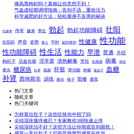
痛风黑枸杞吗？真相让你意想不到！
气血虚经期调理指南：告别不适，重拾活力
科学减肥的好方法：轻松瘦身不反弹的秘诀
勃起
壮阳
勃起功能障碍
伟哥
健身
养生
代谢率
性功能
性健康
声音
姿势
平时
壮阳药
延时喷剂
婴儿
性生活
性功能障碍
性能力
早泄
普通
月经
病毒
淫羊藿
清热解毒
枸杞子
活血化瘀
烹饪
生殖器
癌症
血糖
糖尿病
肝脏
肾功能
睾丸
肌肤
肿瘤
菟丝子
红枣
补肾
西地那非
训练
阳痿
镜子
鹿茸
跑步
热门文章
随机文章
热门关键词
怎样算拉肚子？这些症状你中招了吗
尖锐湿疣瘙痒难忍？专家教你3招快速止痒
尖锐湿疣治不好？这些方法让你彻底告别困扰！
感冒一直拉肚子？可能是肠胃型感冒在作祟