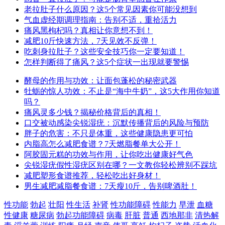
老拉肚子什么原因？这5个常见因素你可能没想到
气血虚经期调理指南：告别不适，重拾活力
痛风黑枸杞吗？真相让你意想不到！
减肥10斤快速方法，7天见效不反弹！
吃刺身拉肚子？这些安全技巧你一定要知道！
怎样判断得了痛风？这5个症状一出现就要警惕
酵母的作用与功效：让面包蓬松的秘密武器
牡蛎的惊人功效：不止是“海中牛奶”，这5大作用你知道
吗？
痛风灵多少钱？揭秘价格背后的真相！
口交被动感染尖锐湿疣：沉默传播背后的风险与预防
胖子的危害：不只是体重，这些健康隐患更可怕
内脂高怎么减肥食谱？7天燃脂餐单大公开！
阿胶固元糕的功效与作用，让你吃出健康好气色
尖锐湿疣假性湿疣区别在哪？一文教你轻松辨别不踩坑
减肥塑形食谱推荐，轻松吃出好身材！
男生减肥减脂餐食谱：7天瘦10斤，告别啤酒肚！
性功能
勃起
壮阳
性生活
补肾
性功能障碍
性能力
早泄
血糖
性健康
糖尿病
勃起功能障碍
病毒
肝脏
普通
西地那非
清热解