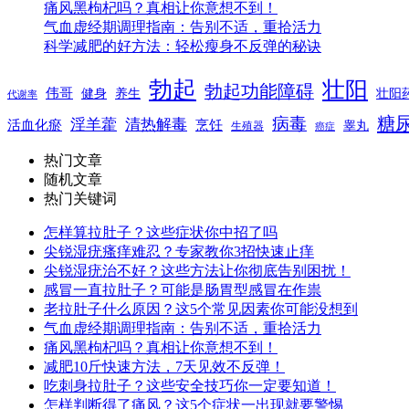
痛风黑枸杞吗？真相让你意想不到！
气血虚经期调理指南：告别不适，重拾活力
科学减肥的好方法：轻松瘦身不反弹的秘诀
勃起
壮阳
勃起功能障碍
伟哥
健身
养生
壮阳
代谢率
糖
病毒
淫羊藿
清热解毒
活血化瘀
烹饪
睾丸
生殖器
癌症
热门文章
随机文章
热门关键词
怎样算拉肚子？这些症状你中招了吗
尖锐湿疣瘙痒难忍？专家教你3招快速止痒
尖锐湿疣治不好？这些方法让你彻底告别困扰！
感冒一直拉肚子？可能是肠胃型感冒在作祟
老拉肚子什么原因？这5个常见因素你可能没想到
气血虚经期调理指南：告别不适，重拾活力
痛风黑枸杞吗？真相让你意想不到！
减肥10斤快速方法，7天见效不反弹！
吃刺身拉肚子？这些安全技巧你一定要知道！
怎样判断得了痛风？这5个症状一出现就要警惕