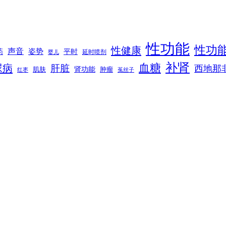
性功能
性功
性健康
声音
姿势
平时
药
延时喷剂
婴儿
补肾
血糖
尿病
肝脏
西地那
肾功能
肌肤
肿瘤
菟丝子
红枣