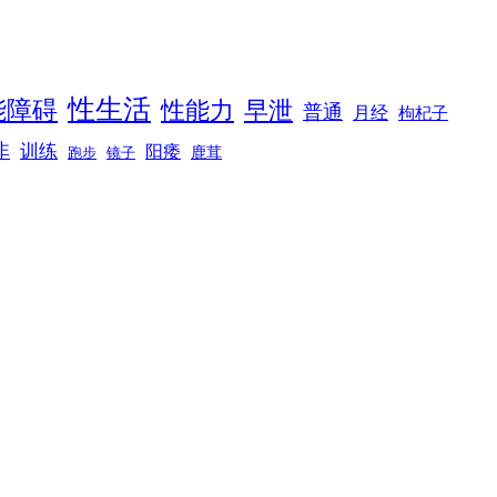
性生活
能障碍
性能力
早泄
普通
月经
枸杞子
非
训练
阳痿
镜子
鹿茸
跑步