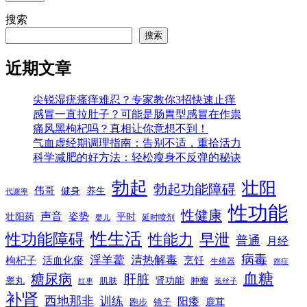
搜索
搜索
近期文章
尖锐湿疣瘙痒难忍？专家教你3招快速止痒
感冒一直拉肚子？可能是肠胃型感冒在作祟
痛风黑枸杞吗？真相让你意想不到！
气血虚经期调理指南：告别不适，重拾活力
科学减肥的好方法：轻松瘦身不反弹的秘诀
勃起
壮阳
勃起功能障碍
伟哥
健身
养生
代谢率
性功能
性健康
声音
姿势
平时
壮阳药
延时喷剂
婴儿
性生活
性功能障碍
性能力
早泄
普通
月经
病毒
淫羊藿
清热解毒
枸杞子
活血化瘀
烹饪
生殖器
癌症
血糖
糖尿病
肝脏
肾功能
睾丸
肌肤
肿瘤
菟丝子
红枣
补肾
西地那非
训练
阳痿
镜子
鹿茸
跑步