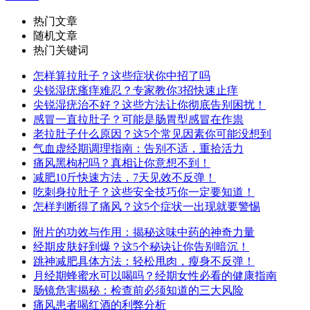
热门文章
随机文章
热门关键词
怎样算拉肚子？这些症状你中招了吗
尖锐湿疣瘙痒难忍？专家教你3招快速止痒
尖锐湿疣治不好？这些方法让你彻底告别困扰！
感冒一直拉肚子？可能是肠胃型感冒在作祟
老拉肚子什么原因？这5个常见因素你可能没想到
气血虚经期调理指南：告别不适，重拾活力
痛风黑枸杞吗？真相让你意想不到！
减肥10斤快速方法，7天见效不反弹！
吃刺身拉肚子？这些安全技巧你一定要知道！
怎样判断得了痛风？这5个症状一出现就要警惕
附片的功效与作用：揭秘这味中药的神奇力量
经期皮肤好到爆？这5个秘诀让你告别暗沉！
跳神减肥具体方法：轻松甩肉，瘦身不反弹！
月经期蜂蜜水可以喝吗？经期女性必看的健康指南
肠镜危害揭秘：检查前必须知道的三大风险
痛风患者喝红酒的利弊分析