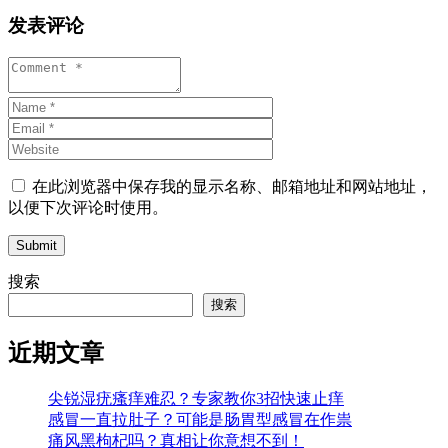
发表评论
在此浏览器中保存我的显示名称、邮箱地址和网站地址，
以便下次评论时使用。
Submit
搜索
搜索
近期文章
尖锐湿疣瘙痒难忍？专家教你3招快速止痒
感冒一直拉肚子？可能是肠胃型感冒在作祟
痛风黑枸杞吗？真相让你意想不到！