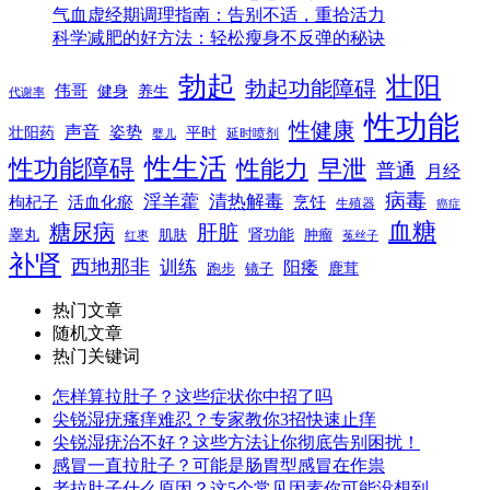
气血虚经期调理指南：告别不适，重拾活力
科学减肥的好方法：轻松瘦身不反弹的秘诀
勃起
壮阳
勃起功能障碍
伟哥
健身
养生
代谢率
性功能
性健康
声音
姿势
平时
壮阳药
延时喷剂
婴儿
性生活
性功能障碍
性能力
早泄
普通
月经
病毒
淫羊藿
清热解毒
枸杞子
活血化瘀
烹饪
生殖器
癌症
血糖
糖尿病
肝脏
肾功能
睾丸
肌肤
肿瘤
菟丝子
红枣
补肾
西地那非
训练
阳痿
镜子
鹿茸
跑步
热门文章
随机文章
热门关键词
怎样算拉肚子？这些症状你中招了吗
尖锐湿疣瘙痒难忍？专家教你3招快速止痒
尖锐湿疣治不好？这些方法让你彻底告别困扰！
感冒一直拉肚子？可能是肠胃型感冒在作祟
老拉肚子什么原因？这5个常见因素你可能没想到