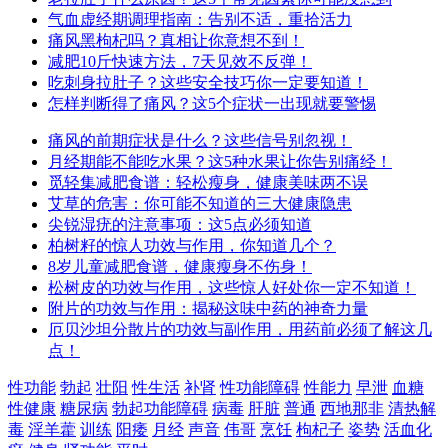
气血虚经期调理指南：告别不适，重拾活力
痛风黑枸杞吗？真相让你意想不到！
减肥10斤快速方法，7天见效不反弹！
吃刺身拉肚子？这些安全技巧你一定要知道！
怎样判断得了痛风？这5个症状一出现就要警惕
痛风的前期症状是什么？这些信号别忽视！
月经期能不能吃水果？这5种水果让你告别痛经！
觅轻集减肥食谱：轻松瘦身，健康美味两不误
艾草的危害：你可能不知道的三大健康隐患
尖锐湿疣的注意事项：这5点必须知道
柏树籽的惊人功效与作用，你知道几个？
8岁儿童减肥食谱，健康瘦身不伤身！
松树皮的功效与作用，这些惊人好处你一定不知道！
附片的功效与作用：揭秘这味中药的神奇力量
厄贝沙坦分散片的功效与副作用，用药前必须了解这几
点！
性功能
勃起
壮阳
性生活
补肾
性功能障碍
性能力
早泄
血糖
性健康
糖尿病
勃起功能障碍
病毒
肝脏
普通
西地那非
清热解
毒
淫羊藿
训练
阳痿
月经
声音
伟哥
烹饪
枸杞子
姿势
活血化