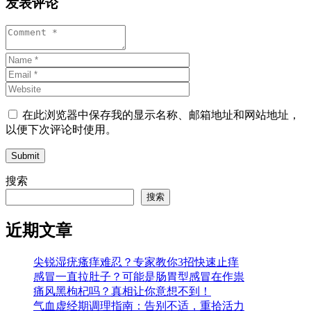
发表评论
在此浏览器中保存我的显示名称、邮箱地址和网站地址，
以便下次评论时使用。
Submit
搜索
搜索
近期文章
尖锐湿疣瘙痒难忍？专家教你3招快速止痒
感冒一直拉肚子？可能是肠胃型感冒在作祟
痛风黑枸杞吗？真相让你意想不到！
气血虚经期调理指南：告别不适，重拾活力