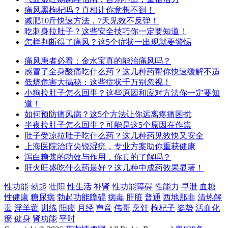
痛风黑枸杞吗？真相让你意想不到！
减肥10斤快速方法，7天见效不反弹！
吃刺身拉肚子？这些安全技巧你一定要知道！
怎样判断得了痛风？这5个症状一出现就要警惕
痛风患者必看：金水宝真的能治痛风吗？
感冒了全身酸痛吃什么药？这几种药帮你快速缓解不适
低烧危害大揭秘：这些症状千万别忽视！
小狗拉肚子怎么回事？这些原因和应对方法你一定要知
道！
如何预防痛风病？这5个方法让你远离疼痛困扰
半夜拉肚子怎么回事？可能是这5个原因在作祟
肚子受凉拉肚子吃什么药？这几种药见效快又安全
上海医院治疗尖锐湿疣，专业方案助你重获健康
泻白糖浆的功效与作用，你真的了解吗？
肝火旺盛吃什么药最好？这几种中成药效果显著！
性功能
勃起
壮阳
性生活
补肾
性功能障碍
性能力
早泄
血糖
性健康
糖尿病
勃起功能障碍
病毒
肝脏
普通
西地那非
清热解
毒
淫羊藿
训练
阳痿
月经
声音
伟哥
烹饪
枸杞子
姿势
活血化
瘀
健身
肾功能
平时