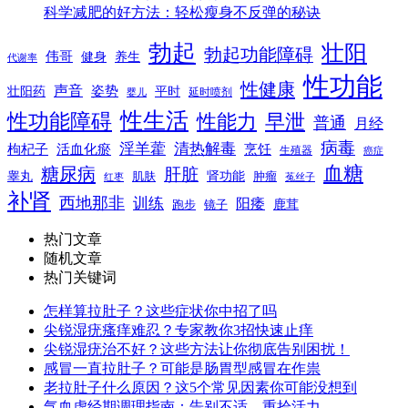
科学减肥的好方法：轻松瘦身不反弹的秘诀
勃起
壮阳
勃起功能障碍
伟哥
健身
养生
代谢率
性功能
性健康
声音
姿势
平时
壮阳药
延时喷剂
婴儿
性生活
性功能障碍
性能力
早泄
普通
月经
病毒
淫羊藿
清热解毒
枸杞子
活血化瘀
烹饪
生殖器
癌症
血糖
糖尿病
肝脏
肾功能
睾丸
肌肤
肿瘤
菟丝子
红枣
补肾
西地那非
训练
阳痿
镜子
鹿茸
跑步
热门文章
随机文章
热门关键词
怎样算拉肚子？这些症状你中招了吗
尖锐湿疣瘙痒难忍？专家教你3招快速止痒
尖锐湿疣治不好？这些方法让你彻底告别困扰！
感冒一直拉肚子？可能是肠胃型感冒在作祟
老拉肚子什么原因？这5个常见因素你可能没想到
气血虚经期调理指南：告别不适，重拾活力