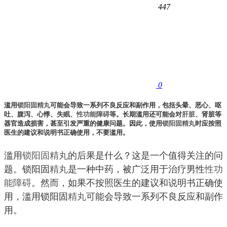
447
0
滥用
锁阳固精丸
可能会导致一系列不良反应和副作用，包括头晕、恶心、呕
吐、腹泻、心悸、失眠、
性功能障碍
等。长期滥用还可能会对
肝脏
、肾脏等
器官造成损害，甚至引发严重的健康问题。因此，使用
锁阳固精丸
时应按照
医生的建议和说明书正确使用，不要滥用。
滥用
锁阳
固精丸
的后果是什么？这是一个值得关注的问
题。锁阳固
精丸
是一种中药，被广泛用于治疗男性
性功
能障碍
。然而，如果不按照医生的建议和说明书正确使
用，滥用锁阳固
精丸
可能会导致一系列不良反应和副作
用。