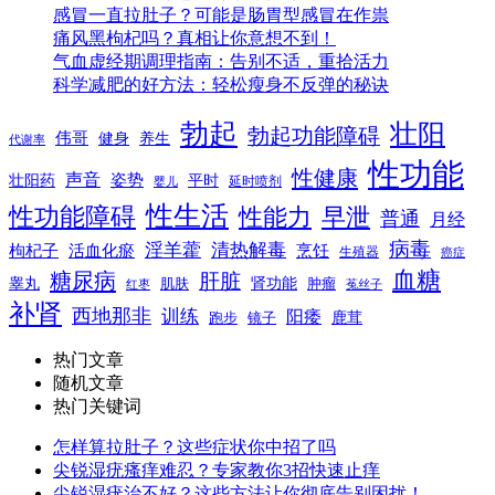
感冒一直拉肚子？可能是肠胃型感冒在作祟
痛风黑枸杞吗？真相让你意想不到！
气血虚经期调理指南：告别不适，重拾活力
科学减肥的好方法：轻松瘦身不反弹的秘诀
勃起
壮阳
勃起功能障碍
伟哥
健身
养生
代谢率
性功能
性健康
声音
姿势
平时
壮阳药
延时喷剂
婴儿
性生活
性功能障碍
性能力
早泄
普通
月经
病毒
淫羊藿
清热解毒
枸杞子
活血化瘀
烹饪
生殖器
癌症
血糖
糖尿病
肝脏
肾功能
睾丸
肌肤
肿瘤
菟丝子
红枣
补肾
西地那非
训练
阳痿
镜子
鹿茸
跑步
热门文章
随机文章
热门关键词
怎样算拉肚子？这些症状你中招了吗
尖锐湿疣瘙痒难忍？专家教你3招快速止痒
尖锐湿疣治不好？这些方法让你彻底告别困扰！