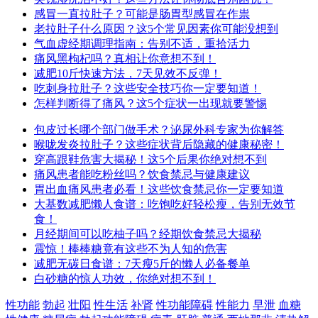
感冒一直拉肚子？可能是肠胃型感冒在作祟
老拉肚子什么原因？这5个常见因素你可能没想到
气血虚经期调理指南：告别不适，重拾活力
痛风黑枸杞吗？真相让你意想不到！
减肥10斤快速方法，7天见效不反弹！
吃刺身拉肚子？这些安全技巧你一定要知道！
怎样判断得了痛风？这5个症状一出现就要警惕
包皮过长哪个部门做手术？泌尿外科专家为你解答
喉咙发炎拉肚子？这些症状背后隐藏的健康秘密！
穿高跟鞋危害大揭秘！这5个后果你绝对想不到
痛风患者能吃粉丝吗？饮食禁忌与健康建议
胃出血痛风患者必看！这些饮食禁忌你一定要知道
大基数减肥懒人食谱：吃饱吃好轻松瘦，告别无效节
食！
月经期间可以吃柚子吗？经期饮食禁忌大揭秘
震惊！棒棒糖竟有这些不为人知的危害
减肥无碳日食谱：7天瘦5斤的懒人必备餐单
白砂糖的惊人功效，你绝对想不到！
性功能
勃起
壮阳
性生活
补肾
性功能障碍
性能力
早泄
血糖