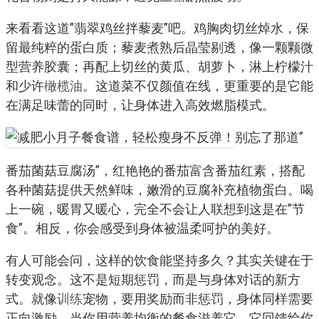
来看看这道”翡翠鸡丝拌藜麦”吧。鸡胸肉切丝焯水，保
留最纯粹的蛋白质；藜麦煮熟后晶莹剔透，像一颗颗微
型营养胶囊；再配上切丝的黄瓜、胡萝卜，淋上柠檬汁
和少许
橄榄油
。这道菜不仅颜值在线，更重要的是它能
在满足味蕾的同时，让身体进入高效燃脂模式。
别忘了那道”
番茄菌菇豆腐汤”，红艳艳的番茄富含番茄红素，搭配
各种菌菇提供天然鲜味，嫩滑的豆腐补充植物蛋白。喝
上一碗，暖胃又暖心，完全不会让人联想到这是在”节
食”。相反，你会感受到身体被温柔呵护的美好。
有人可能会问，这样的饮食能坚持多久？其实关键在于
转变观念。这不是短期惩罚，而是与身体对话的新方
式。就像
训练
宠物，要用奖励而非惩罚，身体同样需要
正向激励。当你用营养均衡的餐食滋养它，它回馈给你