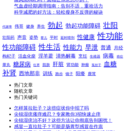
气血虚经期调理指南：告别不适，重拾活力
科学减肥的好方法：轻松瘦身不反弹的秘诀
勃起
壮阳
勃起功能障碍
伟哥
健身
养生
代谢率
性功能
性健康
声音
姿势
平时
壮阳药
延时喷剂
婴儿
性生活
性功能障碍
性能力
早泄
普通
月经
病毒
淫羊藿
清热解毒
枸杞子
活血化瘀
烹饪
生殖器
癌症
血糖
糖尿病
肝脏
肾功能
睾丸
肌肤
肿瘤
菟丝子
红枣
补肾
西地那非
训练
阳痿
镜子
鹿茸
跑步
热门文章
随机文章
热门关键词
怎样算拉肚子？这些症状你中招了吗
尖锐湿疣瘙痒难忍？专家教你3招快速止痒
尖锐湿疣治不好？这些方法让你彻底告别困扰！
感冒一直拉肚子？可能是肠胃型感冒在作祟