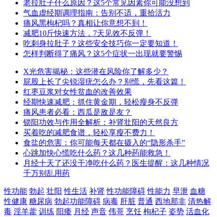
老拉肚子什么原因？这5个常见因素你可能没想到
气血虚经期调理指南：告别不适，重拾活力
痛风黑枸杞吗？真相让你意想不到！
减肥10斤快速方法，7天见效不反弹！
吃刺身拉肚子？这些安全技巧你一定要知道！
怎样判断得了痛风？这5个症状一出现就要警惕
X光危害揭秘：这些潜在风险你了解多少？
屁股上长了尖锐湿疣怎么办？别慌，先看这篇！
红枣豆浆对女性贫血的改善效果
经期快速减肥：抓住黄金期，轻松瘦身不反弹
痛风患者必看：西瓜是敌是友？
锁阳功效与作用全解析：补肾壮阳的天然良方
买着吃的减肥食谱，轻松享瘦不费力！
食盐的危害：你可能每天都在摄入的“隐形杀手”
心跳加快心慌吃什么药？这几种药能救急！
月经十天了还没干净吃什么药？医生提醒：这几种情况
千万别乱用药
性功能
勃起
壮阳
性生活
补肾
性功能障碍
性能力
早泄
血糖
性健康
糖尿病
勃起功能障碍
病毒
肝脏
普通
西地那非
清热解
毒
淫羊藿
训练
阳痿
月经
声音
伟哥
烹饪
枸杞子
姿势
活血化