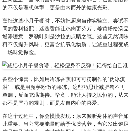
的不仅是理想体型，更是由内而外的健康光彩。
烹饪
这些小月子餐时，不妨把厨房当作实验室。尝试不
同的香料搭配：
迷迭香
能让
鸡肉
更芬芳，姜黄粉给汤品
增添暖意，罗勒叶则是沙拉的点睛之笔。这些天然调味
料不仅提升风味，更富含抗氧化物质，让减重过程变成
一场味觉探险。
记得给自己准
备些小惊喜，比如用冷冻香蕉和可可粉制作的”伪冰淇
淋”，或是用魔芋粉做的果冻。这些巧思让减肥餐不再
单调，反而充满期待。毕竟，能让人持之以恒的，从来
都不是严苛的规则，而是发自内心的喜爱。
在这个过程中，你会慢慢发现：原来倾听身体的
声音
如
此重要。当它需要能量时给予优质营养，当它发出饱足