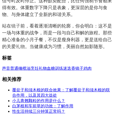
信号时及时停止。这种默契配合，比任何强制节食都来
得有效。体重数字下降只是表象，更深层的是你与食
物、与身体建立了全新的和谐关系。
站在
镜子
前，看着逐渐清晰的轮廓，你会明白：这不是
一场与体重的战争，而是一段与自己和解的旅程。那些
精心准备的小月子餐，不仅是瘦身利器，更是送给自己
的关爱
礼物
。当健康成为习惯，美丽自然如影随形。
标签
声音
普通
橄榄油
烹饪
礼物
血糖
训练
迷迭香
镜子
鸡肉
相关推荐
覆盆子和须木根的联合效果：了解覆盆子和须木根的联
合作用，以及其四大益处
小儿青翘颗粒的作用是什么？
白茅根和车前草的功效：了解作用
性生活持续三分钟算正常吗？