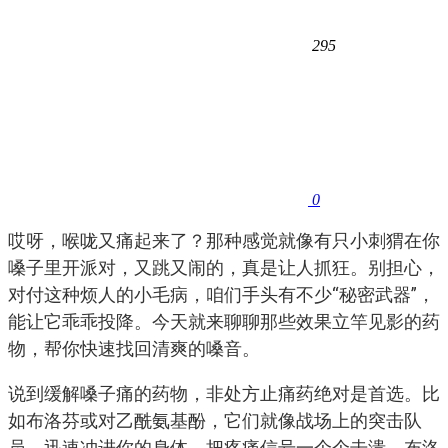
295
0
哎呀，喉咙又痛起来了？那种感觉就像有只小刺猬在你
嗓子里开派对，又跳又闹的，真是让人抓狂。别担心，
对付这种烦人的小毛病，咱们手头有不少“秘密武器”，
能让它乖乖投降。今天就来聊聊那些效果立竿见影的药
物，帮你快速找回清爽的嗓音。
说到缓解嗓子痛的药物，非处方止痛药绝对是首选。比
如布洛芬或对乙酰氨基酚，它们就像战场上的突击队
员，迅速冲进你的身体，把疼痛信号一个个击溃。布洛