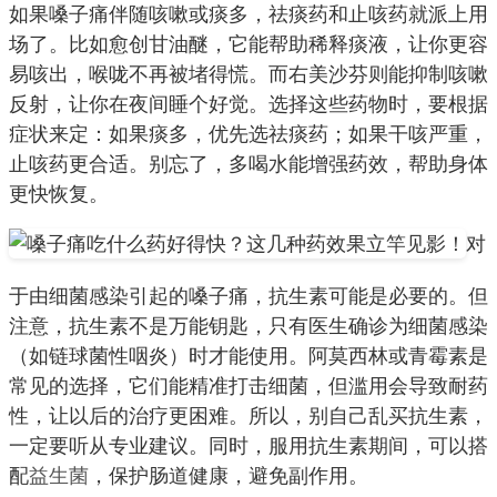
如果嗓子痛伴随咳嗽或痰多，祛痰药和止咳药就派上用
场了。比如愈创甘油醚，它能帮助稀释痰液，让你更容
易咳出，喉咙不再被堵得慌。而右美沙芬则能抑制咳嗽
反射，让你在夜间睡个好觉。选择这些药物时，要根据
症状来定：如果痰多，优先选祛痰药；如果干咳严重，
止咳药更合适。别忘了，多喝水能增强药效，帮助身体
更快恢复。
对
于由细菌感染引起的嗓子痛，抗生素可能是必要的。但
注意，抗生素不是万能钥匙，只有医生确诊为细菌感染
（如链球菌性咽炎）时才能使用。阿莫西林或青霉素是
常见的选择，它们能精准打击细菌，但滥用会导致耐药
性，让以后的治疗更困难。所以，别自己乱买抗生素，
一定要听从专业建议。同时，服用抗生素期间，可以搭
配
益生菌
，保护肠道健康，避免副作用。