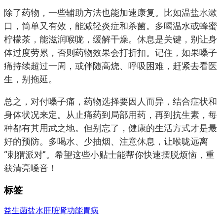
除了药物，一些辅助方法也能加速康复。比如温
盐水
漱
口，简单又有效，能减轻炎症和杀菌。多喝温水或蜂蜜
柠檬茶，能滋润喉咙，缓解干燥。休息是关键，别让身
体过度劳累，否则药物效果会打折扣。记住，如果嗓子
痛持续超过一周，或伴随高烧、呼吸困难，赶紧去看医
生，别拖延。
总之，对付嗓子痛，药物选择要因人而异，结合症状和
身体状况来定。从止痛药到局部用药，再到抗生素，每
种都有其用武之地。但别忘了，健康的生活方式才是最
好的预防。多喝水、少抽烟、注意休息，让喉咙远离
“刺猬派对”。希望这些小贴士能帮你快速摆脱烦恼，重
获清亮嗓音！
标签
益生菌
盐水
肝脏
肾功能
胃病