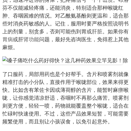
芬不仅能减轻疼痛，还能消炎，特别适合那种喉咙红
肿、吞咽困难的情况。对乙酰氨基酚则更温和，适合那
些对消炎药敏感的人。记住，服用时要严格按照说明书
上的剂量，别贪多，否则可能伤到胃或
肝脏
。如果你有
胃病
或肝
肾功能
问题，最好先咨询医生，免得惹上其他
麻烦。
除
了口服药，局部用药也是个好帮手。含片和喷雾剂就像
精准打击的小分队，直接作用于喉咙部位，效果来得更
快。比如含有苯佐卡因或薄荷醇的含片，能暂时麻痹喉
咙，让你感觉清凉舒适，吞咽时不再那么痛苦。喷雾剂
则更方便，轻轻一喷，药物就能覆盖整个喉咙，适合在
忙碌时快速使用。不过，这些产品效果短暂，可能需要
频繁使用，而且别让小孩误食，以免引起意外。