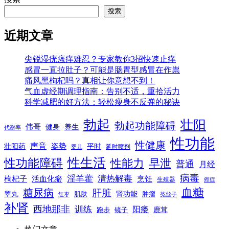
搜索
近期文章
尖锐湿疣瘙痒难忍？专家教你3招快速止痒
感冒一直拉肚子？可能是肠胃型感冒在作祟
痛风黑枸杞吗？真相让你意想不到！
气血虚经期调理指南：告别不适，重拾活力
科学减肥的好方法：轻松瘦身不反弹的秘诀
勃起
壮阳
勃起功能障碍
伟哥
健身
养生
代谢率
性功能
性健康
声音
姿势
平时
壮阳药
延时喷剂
婴儿
性生活
性功能障碍
性能力
早泄
普通
月经
病毒
淫羊藿
清热解毒
枸杞子
活血化瘀
烹饪
生殖器
癌症
血糖
糖尿病
肝脏
肾功能
睾丸
肌肤
肿瘤
菟丝子
红枣
补肾
西地那非
训练
阳痿
镜子
鹿茸
跑步