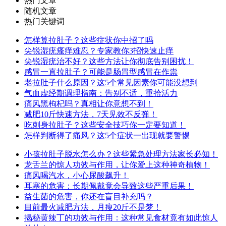
热门文章
随机文章
热门关键词
怎样算拉肚子？这些症状你中招了吗
尖锐湿疣瘙痒难忍？专家教你3招快速止痒
尖锐湿疣治不好？这些方法让你彻底告别困扰！
感冒一直拉肚子？可能是肠胃型感冒在作祟
老拉肚子什么原因？这5个常见因素你可能没想到
气血虚经期调理指南：告别不适，重拾活力
痛风黑枸杞吗？真相让你意想不到！
减肥10斤快速方法，7天见效不反弹！
吃刺身拉肚子？这些安全技巧你一定要知道！
怎样判断得了痛风？这5个症状一出现就要警惕
小孩拉肚子脱水怎么办？这些紧急处理方法家长必知！
龙舌兰的惊人功效与作用，让你爱上这种神奇植物！
痛风喝汽水，小心尿酸飙升！
耳塞的危害：长期佩戴竟会导致这些严重后果！
益生菌的危害，你还在盲目补充吗？
目前最火减肥方法，月瘦20斤不是梦！
揭秘黄辣丁的功效与作用：这种常见食材竟有如此惊人