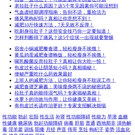
老拉肚子什么原因？这5个常见因素你可能没想到
气血虚经期调理指南：告别不适，重拾活力
痛风黑枸杞吗？真相让你意想不到！
减肥10斤快速方法，7天见效不反弹！
吃刺身拉肚子？这些安全技巧你一定要知道！
怎样判断得了痛风？这5个症状一出现就要警惕
宿舍小锅减肥餐食谱，轻松瘦身不挨饿！
黄瓜鸡蛋减肥食谱晚饭，轻松瘦身不挨饿！
喝乳酸菌反而拉肚子？真相让你大吃一惊！
包皮过长会让阴茎短小吗？真相揭秘！
便秘严重吃什么药效果最好
上班人的减肥方法，让你轻松瘦身不耽误工作！
减肥食谱芝麻酱：美味瘦身两不误的秘密武器
拉肚子真的能排湿气吗？专家揭秘真相！
水萝卜的功效与作用，让你健康又美丽！
有包皮过长该咋治更好？专家支招解决烦恼
性功能
勃起
壮阳
性生活
补肾
性功能障碍
性能力
早泄
血糖
性健康
糖尿病
勃起功能障碍
病毒
肝脏
普通
西地那非
清热解
毒
淫羊藿
训练
阳痿
月经
声音
伟哥
烹饪
枸杞子
姿势
活血化