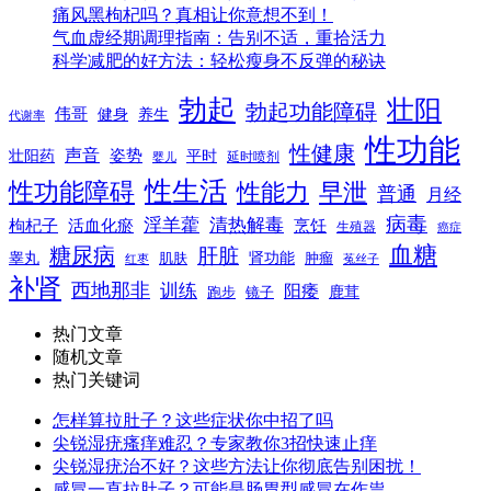
痛风黑枸杞吗？真相让你意想不到！
气血虚经期调理指南：告别不适，重拾活力
科学减肥的好方法：轻松瘦身不反弹的秘诀
勃起
壮阳
勃起功能障碍
伟哥
健身
养生
代谢率
性功能
性健康
声音
姿势
平时
壮阳药
延时喷剂
婴儿
性生活
性功能障碍
性能力
早泄
普通
月经
病毒
淫羊藿
清热解毒
枸杞子
活血化瘀
烹饪
生殖器
癌症
血糖
糖尿病
肝脏
肾功能
睾丸
肌肤
肿瘤
菟丝子
红枣
补肾
西地那非
训练
阳痿
镜子
鹿茸
跑步
热门文章
随机文章
热门关键词
怎样算拉肚子？这些症状你中招了吗
尖锐湿疣瘙痒难忍？专家教你3招快速止痒
尖锐湿疣治不好？这些方法让你彻底告别困扰！
感冒一直拉肚子？可能是肠胃型感冒在作祟