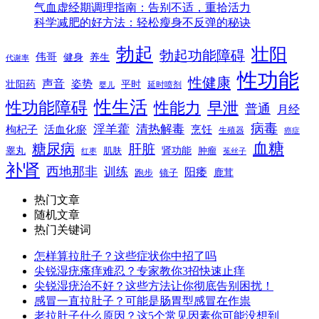
气血虚经期调理指南：告别不适，重拾活力
科学减肥的好方法：轻松瘦身不反弹的秘诀
勃起
壮阳
勃起功能障碍
伟哥
健身
养生
代谢率
性功能
性健康
声音
姿势
平时
壮阳药
延时喷剂
婴儿
性生活
性功能障碍
性能力
早泄
普通
月经
病毒
淫羊藿
清热解毒
枸杞子
活血化瘀
烹饪
生殖器
癌症
血糖
糖尿病
肝脏
肾功能
睾丸
肌肤
肿瘤
菟丝子
红枣
补肾
西地那非
训练
阳痿
镜子
鹿茸
跑步
热门文章
随机文章
热门关键词
怎样算拉肚子？这些症状你中招了吗
尖锐湿疣瘙痒难忍？专家教你3招快速止痒
尖锐湿疣治不好？这些方法让你彻底告别困扰！
感冒一直拉肚子？可能是肠胃型感冒在作祟
老拉肚子什么原因？这5个常见因素你可能没想到