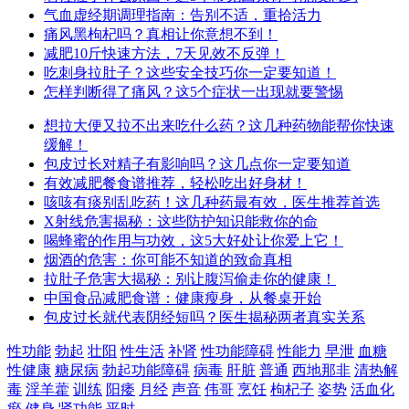
气血虚经期调理指南：告别不适，重拾活力
痛风黑枸杞吗？真相让你意想不到！
减肥10斤快速方法，7天见效不反弹！
吃刺身拉肚子？这些安全技巧你一定要知道！
怎样判断得了痛风？这5个症状一出现就要警惕
想拉大便又拉不出来吃什么药？这几种药物能帮你快速
缓解！
包皮过长对精子有影响吗？这几点你一定要知道
有效减肥餐食谱推荐，轻松吃出好身材！
咳咳有痰别乱吃药！这几种药最有效，医生推荐首选
X射线危害揭秘：这些防护知识能救你的命
喝蜂蜜的作用与功效，这5大好处让你爱上它！
烟酒的危害：你可能不知道的致命真相
拉肚子危害大揭秘：别让腹泻偷走你的健康！
中国食品减肥食谱：健康瘦身，从餐桌开始
包皮过长就代表阴经短吗？医生揭秘两者真实关系
性功能
勃起
壮阳
性生活
补肾
性功能障碍
性能力
早泄
血糖
性健康
糖尿病
勃起功能障碍
病毒
肝脏
普通
西地那非
清热解
毒
淫羊藿
训练
阳痿
月经
声音
伟哥
烹饪
枸杞子
姿势
活血化
瘀
健身
肾功能
平时