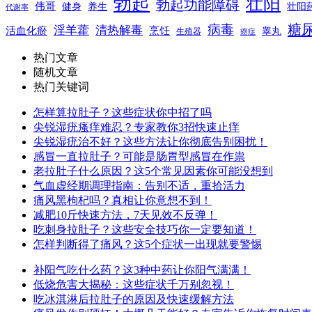
勃起
壮阳
勃起功能障碍
伟哥
健身
养生
壮阳
代谢率
糖
病毒
淫羊藿
清热解毒
活血化瘀
烹饪
睾丸
生殖器
癌症
热门文章
随机文章
热门关键词
怎样算拉肚子？这些症状你中招了吗
尖锐湿疣瘙痒难忍？专家教你3招快速止痒
尖锐湿疣治不好？这些方法让你彻底告别困扰！
感冒一直拉肚子？可能是肠胃型感冒在作祟
老拉肚子什么原因？这5个常见因素你可能没想到
气血虚经期调理指南：告别不适，重拾活力
痛风黑枸杞吗？真相让你意想不到！
减肥10斤快速方法，7天见效不反弹！
吃刺身拉肚子？这些安全技巧你一定要知道！
怎样判断得了痛风？这5个症状一出现就要警惕
补阳气吃什么药？这3种中药让你阳气满满！
低烧危害大揭秘：这些症状千万别忽视！
吃冰淇淋后拉肚子的原因及快速缓解方法