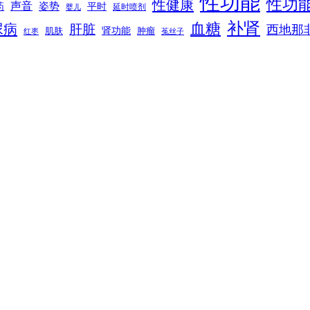
性功能
性功
性健康
声音
姿势
平时
药
延时喷剂
婴儿
补肾
血糖
尿病
肝脏
西地那
肾功能
肌肤
肿瘤
菟丝子
红枣