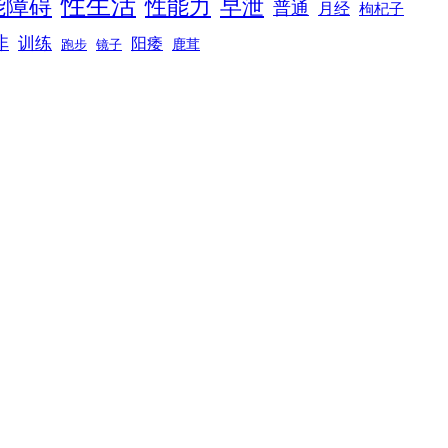
性生活
能障碍
性能力
早泄
普通
月经
枸杞子
非
训练
阳痿
镜子
鹿茸
跑步