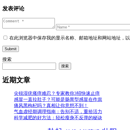
发表评论
在此浏览器中保存我的显示名称、邮箱地址和网站地址，以
Submit
搜索
搜索
近期文章
尖锐湿疣瘙痒难忍？专家教你3招快速止痒
感冒一直拉肚子？可能是肠胃型感冒在作祟
痛风黑枸杞吗？真相让你意想不到！
气血虚经期调理指南：告别不适，重拾活力
科学减肥的好方法：轻松瘦身不反弹的秘诀