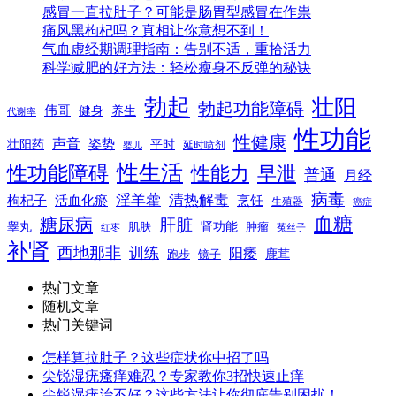
感冒一直拉肚子？可能是肠胃型感冒在作祟
痛风黑枸杞吗？真相让你意想不到！
气血虚经期调理指南：告别不适，重拾活力
科学减肥的好方法：轻松瘦身不反弹的秘诀
勃起
壮阳
勃起功能障碍
伟哥
健身
养生
代谢率
性功能
性健康
声音
姿势
平时
壮阳药
延时喷剂
婴儿
性生活
性功能障碍
性能力
早泄
普通
月经
病毒
淫羊藿
清热解毒
枸杞子
活血化瘀
烹饪
生殖器
癌症
血糖
糖尿病
肝脏
肾功能
睾丸
肌肤
肿瘤
菟丝子
红枣
补肾
西地那非
训练
阳痿
镜子
鹿茸
跑步
热门文章
随机文章
热门关键词
怎样算拉肚子？这些症状你中招了吗
尖锐湿疣瘙痒难忍？专家教你3招快速止痒
尖锐湿疣治不好？这些方法让你彻底告别困扰！