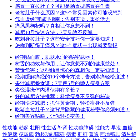
感冒一直拉肚子？可能是肠胃型感冒在作祟
老拉肚子什么原因？这5个常见因素你可能没想到
气血虚经期调理指南：告别不适，重拾活力
痛风黑枸杞吗？真相让你意想不到！
减肥10斤快速方法，7天见效不反弹！
吃刺身拉肚子？这些安全技巧你一定要知道！
怎样判断得了痛风？这5个症状一出现就要警惕
经期贴面膜，肌肤水润的秘密武器！
树舌的功效与作用，让你意想不到的健康益处！
禁毒危害：这些触目惊心的真相你一定要知道！
经期缓解痛经的10个神奇方法，告别疼痛轻松度过！
果汁减肥餐食谱：7天瘦5斤的懒人瘦身方案
尖锐湿疣体内潜伏期有多长？
好的减肥方法推荐：科学瘦身不反弹的秘诀
经期快速减肥：抓住黄金期，轻松瘦身不反弹
吃猪血拉肚子？这背后隐藏的健康秘密你必须知道！
经期美容秘籍，让你轻松变美！
性功能
勃起
壮阳
性生活
补肾
性功能障碍
性能力
早泄
血糖
性健康
糖尿病
勃起功能障碍
病毒
肝脏
普通
西地那非
清热解