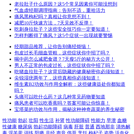
老拉肚子什么原因？这5个常见因素你可能没想到
气血虚经期调理指南：告别不适，重拾活力
痛风黑枸杞吗？真相让你意想不到！
减肥10斤快速方法，7天见效不反弹！
吃刺身拉肚子？这些安全技巧你一定要知道！
怎样判断得了痛风？这5个症状一出现就要警惕
经期甜品推荐，让你告别痛经烦恼！
包皮过长毛细血管粗，这些症状你中招了吗？
喝中药怎么减肥食谱？7天瘦5斤的秘方大公开！
男人不正常的包皮过长，这些症状你中招了吗？
吃猪血拉肚子？这背后隐藏的健康秘密你必须知道！
尖锐湿疣两年了，这些真相你必须知道！
维生素B2功效与作用全解析：这些健康益处你都知道
吗？
头痛可以吃什么药？这几种常见药物要知道
痛风患者可以吃香蕉吗？答案可能让你惊喜！
宝塔菜的功效与作用，揭秘这种神奇蔬菜的养生秘密
性功能
勃起
壮阳
性生活
补肾
性功能障碍
性能力
早泄
血糖
性健康
糖尿病
勃起功能障碍
病毒
肝脏
普通
西地那非
清热解
毒
淫羊藿
训练
阳痿
月经
声音
伟哥
烹饪
枸杞子
姿势
活血化