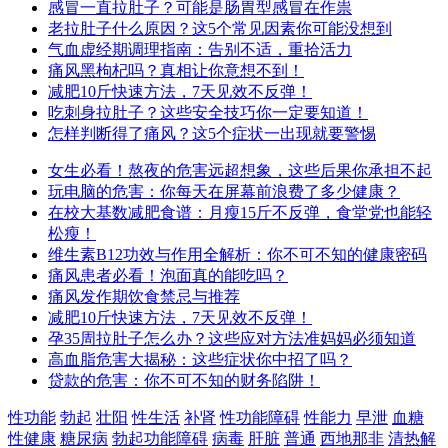
感冒一直拉肚子？可能是肠胃型感冒在作祟
老拉肚子什么原因？这5个常见因素你可能没想到
气血虚经期调理指南：告别不适，重拾活力
痛风黑枸杞吗？真相让你意想不到！
减肥10斤快速方法，7天见效不反弹！
吃刺身拉肚子？这些安全技巧你一定要知道！
怎样判断得了痛风？这5个症状一出现就要警惕
女生必看！熬夜的危害远超想象，这些后果你承担不起
玩电脑的危害：你每天在屏幕前浪费了多少健康？
在校大基数减肥食谱：月瘦15斤不反弹，食堂党也能轻
松瘦！
维生素B12功效与作用全解析：你不可不知的健康密码
痛风患者必看！泡面真的能吃吗？
痛风发作期饮食禁忌与推荐
减肥10斤快速方法，7天见效不反弹！
孕35周拉肚子怎么办？这些应对方法准妈妈必须知道
高血脂危害大揭秘：这些症状你中招了吗？
贷款的危害：你不可不知的财务陷阱！
性功能
勃起
壮阳
性生活
补肾
性功能障碍
性能力
早泄
血糖
性健康
糖尿病
勃起功能障碍
病毒
肝脏
普通
西地那非
清热解