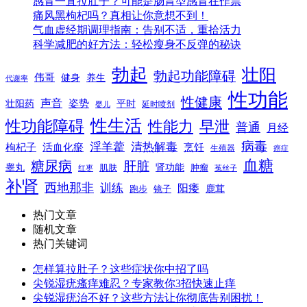
感冒一直拉肚子？可能是肠胃型感冒在作祟
痛风黑枸杞吗？真相让你意想不到！
气血虚经期调理指南：告别不适，重拾活力
科学减肥的好方法：轻松瘦身不反弹的秘诀
勃起
壮阳
勃起功能障碍
伟哥
健身
养生
代谢率
性功能
性健康
声音
姿势
平时
壮阳药
延时喷剂
婴儿
性生活
性功能障碍
性能力
早泄
普通
月经
病毒
淫羊藿
清热解毒
枸杞子
活血化瘀
烹饪
生殖器
癌症
血糖
糖尿病
肝脏
肾功能
睾丸
肌肤
肿瘤
菟丝子
红枣
补肾
西地那非
训练
阳痿
镜子
鹿茸
跑步
热门文章
随机文章
热门关键词
怎样算拉肚子？这些症状你中招了吗
尖锐湿疣瘙痒难忍？专家教你3招快速止痒
尖锐湿疣治不好？这些方法让你彻底告别困扰！