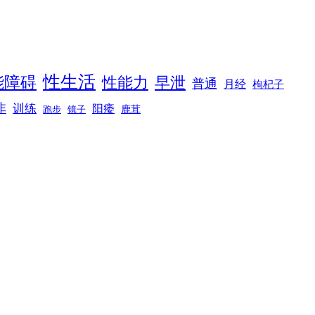
性生活
能障碍
性能力
早泄
普通
月经
枸杞子
非
训练
阳痿
镜子
鹿茸
跑步