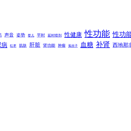
性功能
性功
性健康
声音
姿势
平时
药
延时喷剂
婴儿
补肾
血糖
尿病
肝脏
西地那
肾功能
肌肤
肿瘤
菟丝子
红枣