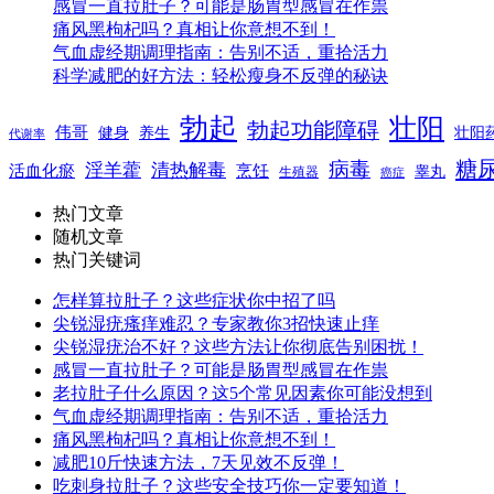
感冒一直拉肚子？可能是肠胃型感冒在作祟
痛风黑枸杞吗？真相让你意想不到！
气血虚经期调理指南：告别不适，重拾活力
科学减肥的好方法：轻松瘦身不反弹的秘诀
勃起
壮阳
勃起功能障碍
伟哥
健身
养生
壮阳
代谢率
糖
病毒
淫羊藿
清热解毒
活血化瘀
烹饪
睾丸
生殖器
癌症
热门文章
随机文章
热门关键词
怎样算拉肚子？这些症状你中招了吗
尖锐湿疣瘙痒难忍？专家教你3招快速止痒
尖锐湿疣治不好？这些方法让你彻底告别困扰！
感冒一直拉肚子？可能是肠胃型感冒在作祟
老拉肚子什么原因？这5个常见因素你可能没想到
气血虚经期调理指南：告别不适，重拾活力
痛风黑枸杞吗？真相让你意想不到！
减肥10斤快速方法，7天见效不反弹！
吃刺身拉肚子？这些安全技巧你一定要知道！