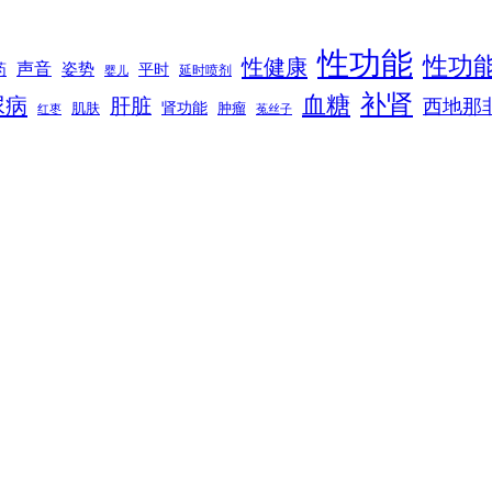
性功能
性功
性健康
声音
姿势
平时
药
延时喷剂
婴儿
补肾
血糖
尿病
肝脏
西地那
肾功能
肌肤
肿瘤
菟丝子
红枣