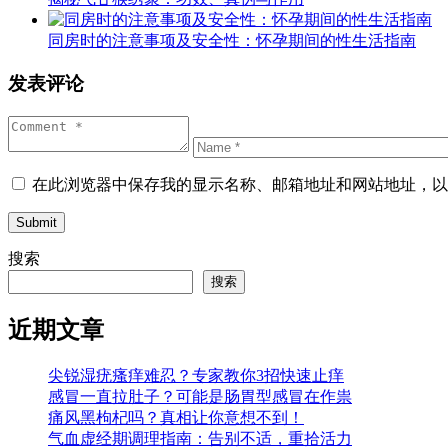
同房时的注意事项及安全性：怀孕期间的性生活指南
发表评论
在此浏览器中保存我的显示名称、邮箱地址和网站地址，以
Submit
搜索
搜索
近期文章
尖锐湿疣瘙痒难忍？专家教你3招快速止痒
感冒一直拉肚子？可能是肠胃型感冒在作祟
痛风黑枸杞吗？真相让你意想不到！
气血虚经期调理指南：告别不适，重拾活力