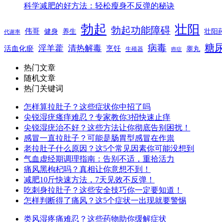
科学减肥的好方法：轻松瘦身不反弹的秘诀
勃起
壮阳
勃起功能障碍
伟哥
健身
养生
壮阳
代谢率
糖
病毒
淫羊藿
清热解毒
活血化瘀
烹饪
睾丸
生殖器
癌症
热门文章
随机文章
热门关键词
怎样算拉肚子？这些症状你中招了吗
尖锐湿疣瘙痒难忍？专家教你3招快速止痒
尖锐湿疣治不好？这些方法让你彻底告别困扰！
感冒一直拉肚子？可能是肠胃型感冒在作祟
老拉肚子什么原因？这5个常见因素你可能没想到
气血虚经期调理指南：告别不适，重拾活力
痛风黑枸杞吗？真相让你意想不到！
减肥10斤快速方法，7天见效不反弹！
吃刺身拉肚子？这些安全技巧你一定要知道！
怎样判断得了痛风？这5个症状一出现就要警惕
类风湿疼痛难忍？这些药物助你缓解症状