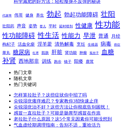
科学减肥的好方法：轻松瘦身不反弹的秘诀
勃起
壮阳
勃起功能障碍
伟哥
健身
养生
代谢率
性功能
性健康
声音
姿势
平时
壮阳药
延时喷剂
婴儿
性生活
性功能障碍
性能力
早泄
普通
月经
病毒
淫羊藿
清热解毒
枸杞子
活血化瘀
烹饪
生殖器
癌症
血糖
糖尿病
肝脏
肾功能
睾丸
肌肤
肿瘤
菟丝子
红枣
补肾
西地那非
训练
阳痿
镜子
鹿茸
跑步
热门文章
随机文章
热门关键词
怎样算拉肚子？这些症状你中招了吗
尖锐湿疣瘙痒难忍？专家教你3招快速止痒
尖锐湿疣治不好？这些方法让你彻底告别困扰！
感冒一直拉肚子？可能是肠胃型感冒在作祟
老拉肚子什么原因？这5个常见因素你可能没想到
气血虚经期调理指南：告别不适，重拾活力