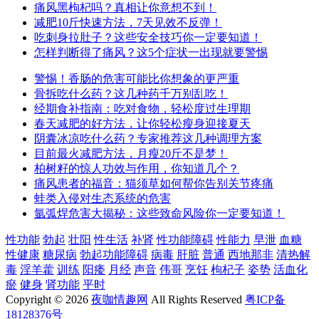
痛风黑枸杞吗？真相让你意想不到！
减肥10斤快速方法，7天见效不反弹！
吃刺身拉肚子？这些安全技巧你一定要知道！
怎样判断得了痛风？这5个症状一出现就要警惕
警惕！香肠的危害可能比你想象的更严重
骨拆吃什么药？这几种药千万别乱吃！
经期食补指南：吃对食物，轻松度过生理期
春天减肥的好方法，让你轻松瘦身迎接夏天
阴囊冰凉吃什么药？专家推荐这几种调理方案
目前最火减肥方法，月瘦20斤不是梦！
柏树籽的惊人功效与作用，你知道几个？
痛风患者的福音：猫须草如何帮你告别关节疼痛
蛙类入侵对生态系统的危害
氩弧焊危害大揭秘：这些致命风险你一定要知道！
性功能
勃起
壮阳
性生活
补肾
性功能障碍
性能力
早泄
血糖
性健康
糖尿病
勃起功能障碍
病毒
肝脏
普通
西地那非
清热解
毒
淫羊藿
训练
阳痿
月经
声音
伟哥
烹饪
枸杞子
姿势
活血化
瘀
健身
肾功能
平时
Copyright © 2026
夜咖情趣网
All Rights Reserved
粤ICP备
18128376号