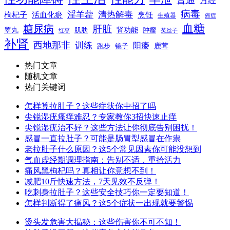
普通
月经
病毒
淫羊藿
清热解毒
枸杞子
活血化瘀
烹饪
生殖器
癌症
血糖
糖尿病
肝脏
肾功能
睾丸
肌肤
肿瘤
菟丝子
红枣
补肾
西地那非
训练
阳痿
镜子
鹿茸
跑步
热门文章
随机文章
热门关键词
怎样算拉肚子？这些症状你中招了吗
尖锐湿疣瘙痒难忍？专家教你3招快速止痒
尖锐湿疣治不好？这些方法让你彻底告别困扰！
感冒一直拉肚子？可能是肠胃型感冒在作祟
老拉肚子什么原因？这5个常见因素你可能没想到
气血虚经期调理指南：告别不适，重拾活力
痛风黑枸杞吗？真相让你意想不到！
减肥10斤快速方法，7天见效不反弹！
吃刺身拉肚子？这些安全技巧你一定要知道！
怎样判断得了痛风？这5个症状一出现就要警惕
烫头发危害大揭秘：这些伤害你不可不知！