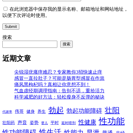
在此浏览器中保存我的显示名称、邮箱地址和网站地址，
以便下次评论时使用。
Submit
搜索
搜索
近期文章
尖锐湿疣瘙痒难忍？专家教你3招快速止痒
感冒一直拉肚子？可能是肠胃型感冒在作祟
痛风黑枸杞吗？真相让你意想不到！
气血虚经期调理指南：告别不适，重拾活力
科学减肥的好方法：轻松瘦身不反弹的秘诀
勃起
壮阳
勃起功能障碍
伟哥
健身
养生
代谢率
性功能
性健康
声音
姿势
平时
壮阳药
延时喷剂
婴儿
性生活
性功能障碍
性能力
早泄