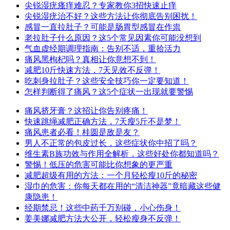
尖锐湿疣瘙痒难忍？专家教你3招快速止痒
尖锐湿疣治不好？这些方法让你彻底告别困扰！
感冒一直拉肚子？可能是肠胃型感冒在作祟
老拉肚子什么原因？这5个常见因素你可能没想到
气血虚经期调理指南：告别不适，重拾活力
痛风黑枸杞吗？真相让你意想不到！
减肥10斤快速方法，7天见效不反弹！
吃刺身拉肚子？这些安全技巧你一定要知道！
怎样判断得了痛风？这5个症状一出现就要警惕
痛风挤牙膏？这招让你告别疼痛！
快速跳绳减肥正确方法，7天瘦5斤不是梦！
痛风患者必看！桂圆是敌是友？
男人不正常的包皮过长，这些症状你中招了吗？
维生素B族功效与作用全解析，这些好处你都知道吗？
警惕！低压的危害可能比你想象的更严重
减肥超级有用的方法：一个月轻松瘦10斤的秘密
湿巾的危害：你每天都在用的“清洁神器”竟暗藏这些健
康隐患！
经期禁忌！这些中药千万别碰，小心伤身！
姜美娜减肥方法大公开，轻松瘦身不反弹！