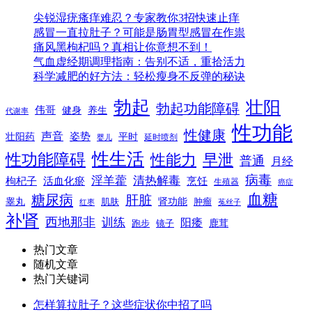
尖锐湿疣瘙痒难忍？专家教你3招快速止痒
感冒一直拉肚子？可能是肠胃型感冒在作祟
痛风黑枸杞吗？真相让你意想不到！
气血虚经期调理指南：告别不适，重拾活力
科学减肥的好方法：轻松瘦身不反弹的秘诀
勃起
壮阳
勃起功能障碍
伟哥
健身
养生
代谢率
性功能
性健康
声音
姿势
平时
壮阳药
延时喷剂
婴儿
性生活
性功能障碍
性能力
早泄
普通
月经
病毒
淫羊藿
清热解毒
枸杞子
活血化瘀
烹饪
生殖器
癌症
血糖
糖尿病
肝脏
肾功能
睾丸
肌肤
肿瘤
菟丝子
红枣
补肾
西地那非
训练
阳痿
镜子
鹿茸
跑步
热门文章
随机文章
热门关键词
怎样算拉肚子？这些症状你中招了吗