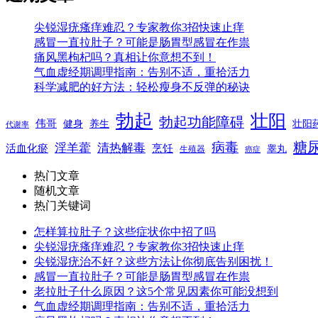
尖锐湿疣瘙痒难忍？专家教你3招快速止痒
感冒一直拉肚子？可能是肠胃型感冒在作祟
痛风黑枸杞吗？真相让你意想不到！
气血虚经期调理指南：告别不适，重拾活力
科学减肥的好方法：轻松瘦身不反弹的秘诀
勃起
壮阳
勃起功能障碍
伟哥
健身
养生
壮阳
代谢率
糖
病毒
淫羊藿
清热解毒
活血化瘀
烹饪
睾丸
生殖器
癌症
热门文章
随机文章
热门关键词
怎样算拉肚子？这些症状你中招了吗
尖锐湿疣瘙痒难忍？专家教你3招快速止痒
尖锐湿疣治不好？这些方法让你彻底告别困扰！
感冒一直拉肚子？可能是肠胃型感冒在作祟
老拉肚子什么原因？这5个常见因素你可能没想到
气血虚经期调理指南：告别不适，重拾活力