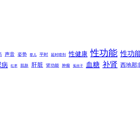
性功能
性功
性健康
声音
姿势
平时
药
延时喷剂
婴儿
补肾
血糖
尿病
肝脏
西地那
肾功能
肌肤
肿瘤
菟丝子
红枣