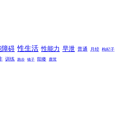
性生活
能障碍
性能力
早泄
普通
月经
枸杞子
非
训练
阳痿
镜子
鹿茸
跑步