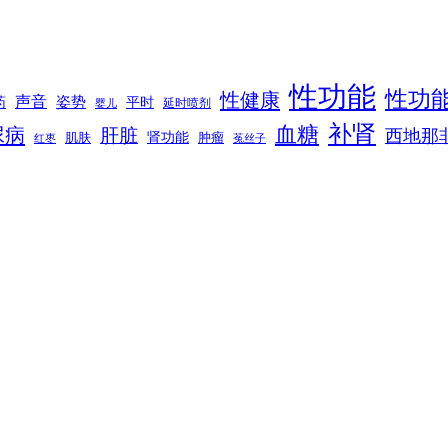
性功能
性功
性健康
声音
姿势
平时
药
延时喷剂
婴儿
补肾
血糖
尿病
肝脏
西地那
肾功能
肌肤
肿瘤
菟丝子
红枣