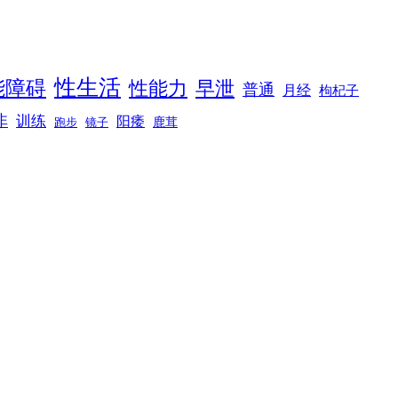
性生活
能障碍
性能力
早泄
普通
月经
枸杞子
非
训练
阳痿
镜子
鹿茸
跑步