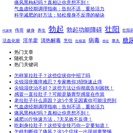
痛风黑枸杞吗？真相让你意想不到！
气血虚经期调理指南：告别不适，重拾活力
科学减肥的好方法：轻松瘦身不反弹的秘诀
勃起
壮阳
勃起功能障碍
伟哥
健身
养生
壮阳
代谢率
糖
病毒
淫羊藿
清热解毒
活血化瘀
烹饪
睾丸
生殖器
癌症
热门文章
随机文章
热门关键词
怎样算拉肚子？这些症状你中招了吗
尖锐湿疣瘙痒难忍？专家教你3招快速止痒
尖锐湿疣治不好？这些方法让你彻底告别困扰！
感冒一直拉肚子？可能是肠胃型感冒在作祟
老拉肚子什么原因？这5个常见因素你可能没想到
气血虚经期调理指南：告别不适，重拾活力
痛风黑枸杞吗？真相让你意想不到！
减肥10斤快速方法，7天见效不反弹！
吃刺身拉肚子？这些安全技巧你一定要知道！
怎样判断得了痛风？这5个症状一出现就要警惕