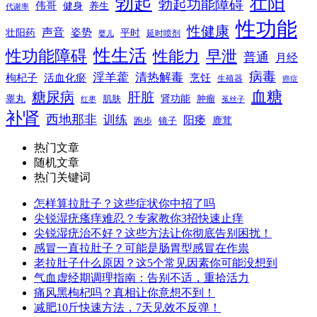
勃起
壮阳
勃起功能障碍
伟哥
健身
养生
代谢率
性功能
性健康
声音
姿势
平时
壮阳药
延时喷剂
婴儿
性生活
性功能障碍
性能力
早泄
普通
月经
病毒
淫羊藿
清热解毒
枸杞子
活血化瘀
烹饪
生殖器
癌症
血糖
糖尿病
肝脏
肾功能
睾丸
肌肤
肿瘤
菟丝子
红枣
补肾
西地那非
训练
阳痿
镜子
鹿茸
跑步
热门文章
随机文章
热门关键词
怎样算拉肚子？这些症状你中招了吗
尖锐湿疣瘙痒难忍？专家教你3招快速止痒
尖锐湿疣治不好？这些方法让你彻底告别困扰！
感冒一直拉肚子？可能是肠胃型感冒在作祟
老拉肚子什么原因？这5个常见因素你可能没想到
气血虚经期调理指南：告别不适，重拾活力
痛风黑枸杞吗？真相让你意想不到！
减肥10斤快速方法，7天见效不反弹！