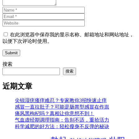
在此浏览器中保存我的显示名称、邮箱地址和网站地址，
以便下次评论时使用。
Submit
搜索
搜索
近期文章
尖锐湿疣瘙痒难忍？专家教你3招快速止痒
感冒一直拉肚子？可能是肠胃型感冒在作祟
痛风黑枸杞吗？真相让你意想不到！
气血虚经期调理指南：告别不适，重拾活力
科学减肥的好方法：轻松瘦身不反弹的秘诀