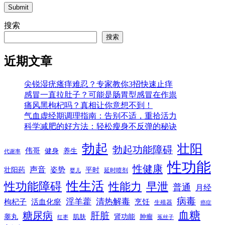
Submit
搜索
搜索
近期文章
尖锐湿疣瘙痒难忍？专家教你3招快速止痒
感冒一直拉肚子？可能是肠胃型感冒在作祟
痛风黑枸杞吗？真相让你意想不到！
气血虚经期调理指南：告别不适，重拾活力
科学减肥的好方法：轻松瘦身不反弹的秘诀
勃起
壮阳
勃起功能障碍
伟哥
健身
养生
代谢率
性功能
性健康
声音
姿势
平时
壮阳药
延时喷剂
婴儿
性生活
性功能障碍
性能力
早泄
普通
月经
病毒
淫羊藿
清热解毒
枸杞子
活血化瘀
烹饪
生殖器
癌症
血糖
糖尿病
肝脏
肾功能
睾丸
肌肤
肿瘤
菟丝子
红枣