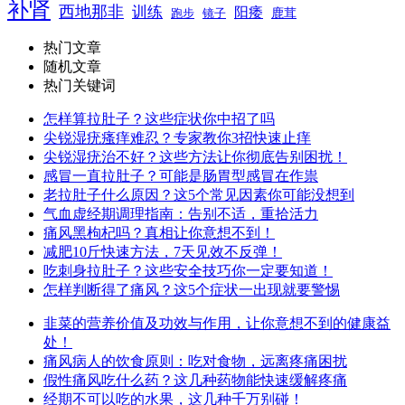
补肾
西地那非
训练
阳痿
镜子
鹿茸
跑步
热门文章
随机文章
热门关键词
怎样算拉肚子？这些症状你中招了吗
尖锐湿疣瘙痒难忍？专家教你3招快速止痒
尖锐湿疣治不好？这些方法让你彻底告别困扰！
感冒一直拉肚子？可能是肠胃型感冒在作祟
老拉肚子什么原因？这5个常见因素你可能没想到
气血虚经期调理指南：告别不适，重拾活力
痛风黑枸杞吗？真相让你意想不到！
减肥10斤快速方法，7天见效不反弹！
吃刺身拉肚子？这些安全技巧你一定要知道！
怎样判断得了痛风？这5个症状一出现就要警惕
韭菜的营养价值及功效与作用，让你意想不到的健康益
处！
痛风病人的饮食原则：吃对食物，远离疼痛困扰
假性痛风吃什么药？这几种药物能快速缓解疼痛
经期不可以吃的水果，这几种千万别碰！