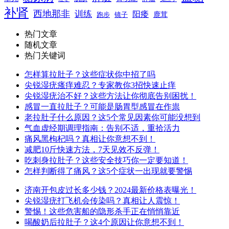
补肾
西地那非
训练
阳痿
镜子
鹿茸
跑步
热门文章
随机文章
热门关键词
怎样算拉肚子？这些症状你中招了吗
尖锐湿疣瘙痒难忍？专家教你3招快速止痒
尖锐湿疣治不好？这些方法让你彻底告别困扰！
感冒一直拉肚子？可能是肠胃型感冒在作祟
老拉肚子什么原因？这5个常见因素你可能没想到
气血虚经期调理指南：告别不适，重拾活力
痛风黑枸杞吗？真相让你意想不到！
减肥10斤快速方法，7天见效不反弹！
吃刺身拉肚子？这些安全技巧你一定要知道！
怎样判断得了痛风？这5个症状一出现就要警惕
济南开包皮过长多少钱？2024最新价格表曝光！
尖锐湿疣打飞机会传染吗？真相让人震惊！
警惕！这些危害船的隐形杀手正在悄悄靠近
喝酸奶后拉肚子？这4个原因让你意想不到！