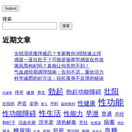
Submit
搜索
搜索
近期文章
尖锐湿疣瘙痒难忍？专家教你3招快速止痒
感冒一直拉肚子？可能是肠胃型感冒在作祟
痛风黑枸杞吗？真相让你意想不到！
气血虚经期调理指南：告别不适，重拾活力
科学减肥的好方法：轻松瘦身不反弹的秘诀
勃起
壮阳
勃起功能障碍
伟哥
健身
养生
代谢率
性功能
性健康
声音
姿势
平时
壮阳药
延时喷剂
婴儿
性生活
性功能障碍
性能力
早泄
普通
月经
病毒
淫羊藿
清热解毒
枸杞子
活血化瘀
烹饪
生殖器
癌症
血糖
糖尿病
肝脏
肾功能
睾丸
肌肤
肿瘤
菟丝子
红枣