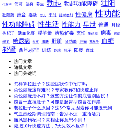
勃起
壮阳
勃起功能障碍
伟哥
健身
养生
代谢率
性功能
性健康
声音
姿势
平时
壮阳药
延时喷剂
婴儿
性生活
性功能障碍
性能力
早泄
普通
月经
病毒
淫羊藿
清热解毒
枸杞子
活血化瘀
烹饪
生殖器
癌症
血糖
糖尿病
肝脏
肾功能
睾丸
肌肤
肿瘤
菟丝子
红枣
补肾
西地那非
训练
阳痿
镜子
鹿茸
跑步
热门文章
随机文章
热门关键词
怎样算拉肚子？这些症状你中招了吗
尖锐湿疣瘙痒难忍？专家教你3招快速止痒
尖锐湿疣治不好？这些方法让你彻底告别困扰！
感冒一直拉肚子？可能是肠胃型感冒在作祟
老拉肚子什么原因？这5个常见因素你可能没想到
气血虚经期调理指南：告别不适，重拾活力
痛风黑枸杞吗？真相让你意想不到！
减肥10斤快速方法，7天见效不反弹！