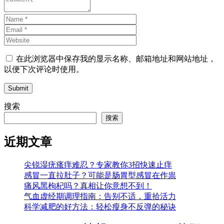
在此浏览器中保存我的显示名称、邮箱地址和网站地址，
以便下次评论时使用。
Submit
搜索
搜索
近期文章
尖锐湿疣瘙痒难忍？专家教你3招快速止痒
感冒一直拉肚子？可能是肠胃型感冒在作祟
痛风黑枸杞吗？真相让你意想不到！
气血虚经期调理指南：告别不适，重拾活力
科学减肥的好方法：轻松瘦身不反弹的秘诀