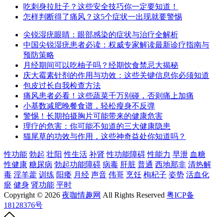
吃刺身拉肚子？这些安全技巧你一定要知道！
怎样判断得了痛风？这5个症状一出现就要警惕
尖锐湿疣眼睛：眼部感染的症状与治疗全解析
中国尖锐湿疣患者必读：权威专家解读最新诊疗指南与
预防策略
月经期间可以吃柚子吗？经期饮食禁忌大揭秘
庆大霉素针剂的作用与功效：这些关键信息你必须知道
包皮过长自我检查方法
痛风患者必看！这些蔬菜千万别碰，否则痛上加痛
小基数减肥晚餐食谱，轻松瘦身不反弹
警惕！长期拍摄胸片可能带来的健康危害
理疗的危害：你可能不知道的三大健康隐患
猫尾草的功效与作用，这些神奇益处你知道吗？
性功能
勃起
壮阳
性生活
补肾
性功能障碍
性能力
早泄
血糖
性健康
糖尿病
勃起功能障碍
病毒
肝脏
普通
西地那非
清热解
毒
淫羊藿
训练
阳痿
月经
声音
伟哥
烹饪
枸杞子
姿势
活血化
瘀
健身
肾功能
平时
Copyright © 2026
夜咖情趣网
All Rights Reserved
粤ICP备
18128376号