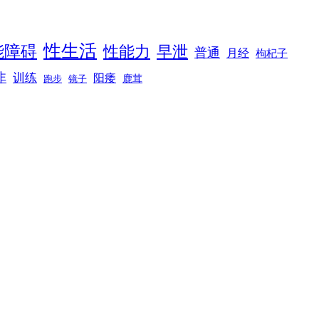
性生活
能障碍
性能力
早泄
普通
月经
枸杞子
非
训练
阳痿
镜子
鹿茸
跑步