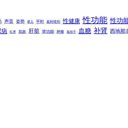
性功能
性功
性健康
声音
姿势
平时
药
延时喷剂
婴儿
补肾
血糖
尿病
肝脏
西地那
肾功能
肌肤
肿瘤
菟丝子
红枣