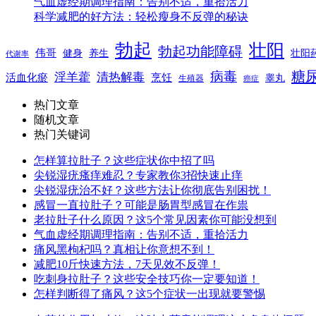
气血虚经期调理指南：告别不适，重拾活力
科学减肥的好方法：轻松瘦身不反弹的秘诀
勃起
壮阳
勃起功能障碍
伟哥
健身
养生
壮阳
代谢率
糖
病毒
淫羊藿
清热解毒
活血化瘀
烹饪
睾丸
生殖器
癌症
热门文章
随机文章
热门关键词
怎样算拉肚子？这些症状你中招了吗
尖锐湿疣瘙痒难忍？专家教你3招快速止痒
尖锐湿疣治不好？这些方法让你彻底告别困扰！
感冒一直拉肚子？可能是肠胃型感冒在作祟
老拉肚子什么原因？这5个常见因素你可能没想到
气血虚经期调理指南：告别不适，重拾活力
痛风黑枸杞吗？真相让你意想不到！
减肥10斤快速方法，7天见效不反弹！
吃刺身拉肚子？这些安全技巧你一定要知道！
怎样判断得了痛风？这5个症状一出现就要警惕