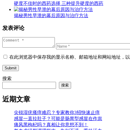
硬度不佳时的西药选择 三种提升硬度的西药
揭秘男性早泄的幕后原因与治疗方法
发表评论
在此浏览器中保存我的显示名称、邮箱地址和网站地址，以
Submit
搜索
搜索
近期文章
尖锐湿疣瘙痒难忍？专家教你3招快速止痒
感冒一直拉肚子？可能是肠胃型感冒在作祟
痛风黑枸杞吗？真相让你意想不到！