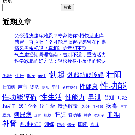
搜索
搜索
近期文章
尖锐湿疣瘙痒难忍？专家教你3招快速止痒
感冒一直拉肚子？可能是肠胃型感冒在作祟
痛风黑枸杞吗？真相让你意想不到！
气血虚经期调理指南：告别不适，重拾活力
科学减肥的好方法：轻松瘦身不反弹的秘诀
勃起
壮阳
勃起功能障碍
伟哥
健身
养生
代谢率
性功能
性健康
声音
姿势
平时
壮阳药
延时喷剂
婴儿
性生活
性功能障碍
性能力
早泄
普通
月经
病毒
淫羊藿
清热解毒
枸杞子
活血化瘀
烹饪
生殖器
癌症
血糖
糖尿病
肝脏
肾功能
睾丸
肌肤
肿瘤
菟丝子
红枣
补肾
西地那非
训练
阳痿
镜子
鹿茸
跑步