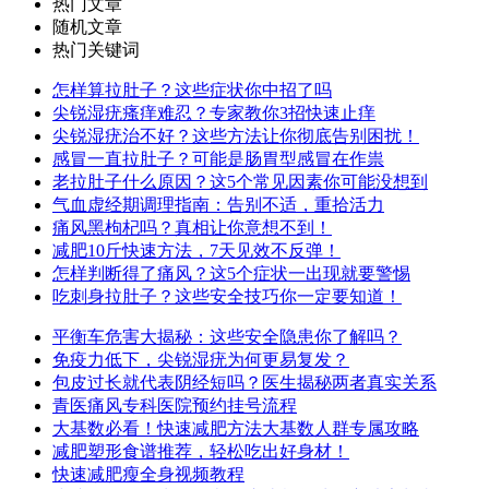
热门文章
随机文章
热门关键词
怎样算拉肚子？这些症状你中招了吗
尖锐湿疣瘙痒难忍？专家教你3招快速止痒
尖锐湿疣治不好？这些方法让你彻底告别困扰！
感冒一直拉肚子？可能是肠胃型感冒在作祟
老拉肚子什么原因？这5个常见因素你可能没想到
气血虚经期调理指南：告别不适，重拾活力
痛风黑枸杞吗？真相让你意想不到！
减肥10斤快速方法，7天见效不反弹！
怎样判断得了痛风？这5个症状一出现就要警惕
吃刺身拉肚子？这些安全技巧你一定要知道！
平衡车危害大揭秘：这些安全隐患你了解吗？
免疫力低下，尖锐湿疣为何更易复发？
包皮过长就代表阴经短吗？医生揭秘两者真实关系
青医痛风专科医院预约挂号流程
大基数必看！快速减肥方法大基数人群专属攻略
减肥塑形食谱推荐，轻松吃出好身材！
快速减肥瘦全身视频教程