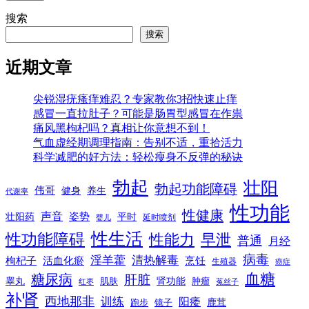
搜索
搜索
近期文章
尖锐湿疣瘙痒难忍？专家教你3招快速止痒
感冒一直拉肚子？可能是肠胃型感冒在作祟
痛风黑枸杞吗？真相让你意想不到！
气血虚经期调理指南：告别不适，重拾活力
科学减肥的好方法：轻松瘦身不反弹的秘诀
勃起
壮阳
勃起功能障碍
伟哥
健身
养生
代谢率
性功能
性健康
声音
姿势
平时
壮阳药
延时喷剂
婴儿
性生活
性功能障碍
性能力
早泄
普通
月经
病毒
淫羊藿
清热解毒
枸杞子
活血化瘀
烹饪
生殖器
癌症
血糖
糖尿病
肝脏
肾功能
睾丸
肌肤
肿瘤
菟丝子
红枣
补肾
西地那非
训练
阳痿
镜子
鹿茸
跑步