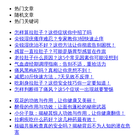
热门文章
随机文章
热门关键词
怎样算拉肚子？这些症状你中招了吗
尖锐湿疣瘙痒难忍？专家教你3招快速止痒
尖锐湿疣治不好？这些方法让你彻底告别困扰！
感冒一直拉肚子？可能是肠胃型感冒在作祟
老拉肚子什么原因？这5个常见因素你可能没想到
气血虚经期调理指南：告别不适，重拾活力
痛风黑枸杞吗？真相让你意想不到！
减肥10斤快速方法，7天见效不反弹！
吃刺身拉肚子？这些安全技巧你一定要知道！
怎样判断得了痛风？这5个症状一出现就要警惕
双花的功效与作用，让你健康又美丽！
酵母的作用与功效：让面包蓬松的秘密武器
小分子肽：揭秘其惊人功效与作用，让你健康翻倍！
拉痢疾吃什么药好？这几种药最有效！
核磁共振检查真的安全吗？揭秘背后不为人知的潜在危
害