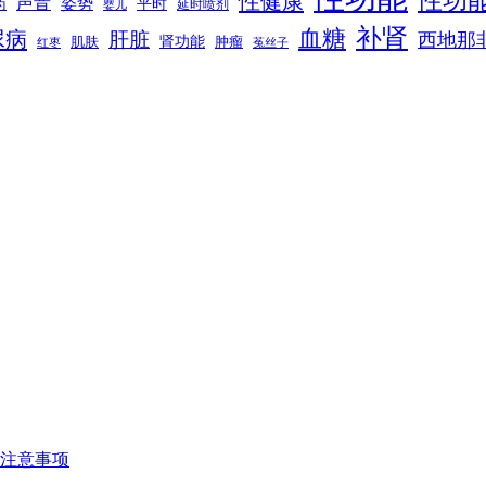
性功
性健康
声音
姿势
平时
药
延时喷剂
婴儿
补肾
血糖
尿病
肝脏
西地那
肾功能
肌肤
肿瘤
菟丝子
红枣
注意事项