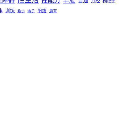
能障碍
性能力
早泄
普通
月经
枸杞子
非
训练
阳痿
镜子
鹿茸
跑步