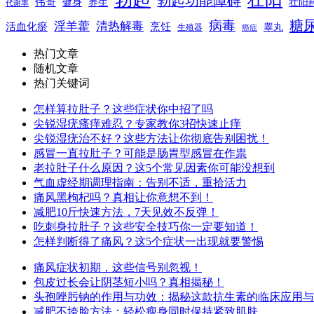
勃起功能障碍
伟哥
健身
养生
壮阳
代谢率
糖
病毒
淫羊藿
清热解毒
活血化瘀
烹饪
睾丸
生殖器
癌症
热门文章
随机文章
热门关键词
怎样算拉肚子？这些症状你中招了吗
尖锐湿疣瘙痒难忍？专家教你3招快速止痒
尖锐湿疣治不好？这些方法让你彻底告别困扰！
感冒一直拉肚子？可能是肠胃型感冒在作祟
老拉肚子什么原因？这5个常见因素你可能没想到
气血虚经期调理指南：告别不适，重拾活力
痛风黑枸杞吗？真相让你意想不到！
减肥10斤快速方法，7天见效不反弹！
吃刺身拉肚子？这些安全技巧你一定要知道！
怎样判断得了痛风？这5个症状一出现就要警惕
痛风症状初期，这些信号别忽视！
包皮过长会让阴茎短小吗？真相揭秘！
头孢唑肟钠的作用与功效：揭秘这款抗生素的临床应用与
减肥不垮脸方法：轻松瘦身同时保持紧致肌肤