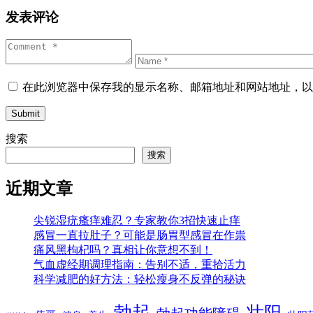
发表评论
在此浏览器中保存我的显示名称、邮箱地址和网站地址，以
Submit
搜索
搜索
近期文章
尖锐湿疣瘙痒难忍？专家教你3招快速止痒
感冒一直拉肚子？可能是肠胃型感冒在作祟
痛风黑枸杞吗？真相让你意想不到！
气血虚经期调理指南：告别不适，重拾活力
科学减肥的好方法：轻松瘦身不反弹的秘诀
勃起
壮阳