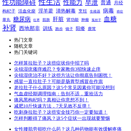
性生活
性功能障碍
性能力
早泄
普通
月经
病毒
淫羊藿
清热解毒
枸杞子
活血化瘀
烹饪
生殖器
癌症
血糖
糖尿病
肝脏
肾功能
睾丸
肌肤
肿瘤
菟丝子
红枣
补肾
西地那非
训练
阳痿
镜子
鹿茸
跑步
热门文章
随机文章
热门关键词
怎样算拉肚子？这些症状你中招了吗
尖锐湿疣瘙痒难忍？专家教你3招快速止痒
尖锐湿疣治不好？这些方法让你彻底告别困扰！
感冒一直拉肚子？可能是肠胃型感冒在作祟
老拉肚子什么原因？这5个常见因素你可能没想到
气血虚经期调理指南：告别不适，重拾活力
痛风黑枸杞吗？真相让你意想不到！
减肥10斤快速方法，7天见效不反弹！
吃刺身拉肚子？这些安全技巧你一定要知道！
怎样判断得了痛风？这5个症状一出现就要警惕
女性腰肌劳损吃什么药？这几种药物能有效缓解疼痛