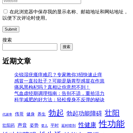
在此浏览器中保存我的显示名称、邮箱地址和网站地址，
以便下次评论时使用。
Submit
搜索
搜索
近期文章
尖锐湿疣瘙痒难忍？专家教你3招快速止痒
感冒一直拉肚子？可能是肠胃型感冒在作祟
痛风黑枸杞吗？真相让你意想不到！
气血虚经期调理指南：告别不适，重拾活力
科学减肥的好方法：轻松瘦身不反弹的秘诀
勃起
壮阳
勃起功能障碍
伟哥
健身
养生
代谢率
性功能
性健康
声音
姿势
平时
壮阳药
延时喷剂
婴儿