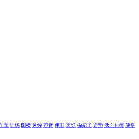
羊藿
训练
阳痿
月经
声音
伟哥
烹饪
枸杞子
姿势
活血化瘀
健身