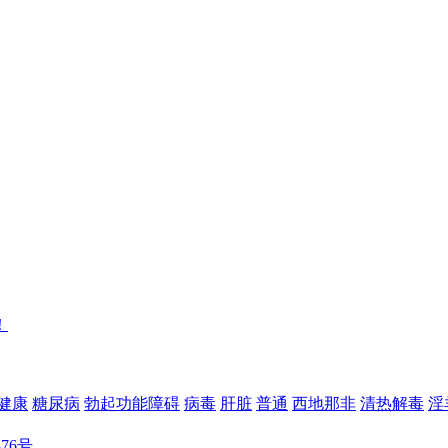
！
健康
糖尿病
勃起功能障碍
病毒
肝脏
普通
西地那非
清热解毒
淫
376号