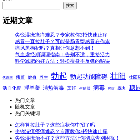
搜索
近期文章
尖锐湿疣瘙痒难忍？专家教你3招快速止痒
感冒一直拉肚子？可能是肠胃型感冒在作祟
痛风黑枸杞吗？真相让你意想不到！
气血虚经期调理指南：告别不适，重拾活力
科学减肥的好方法：轻松瘦身不反弹的秘诀
勃起
壮阳
勃起功能障碍
伟哥
健身
养生
壮阳
代谢率
糖
病毒
淫羊藿
清热解毒
活血化瘀
烹饪
睾丸
生殖器
癌症
热门文章
随机文章
热门关键词
怎样算拉肚子？这些症状你中招了吗
尖锐湿疣瘙痒难忍？专家教你3招快速止痒
尖锐湿疣治不好？这些方法让你彻底告别困扰！