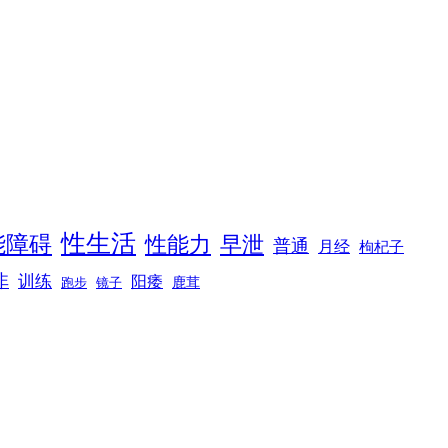
性生活
能障碍
性能力
早泄
普通
月经
枸杞子
非
训练
阳痿
镜子
鹿茸
跑步