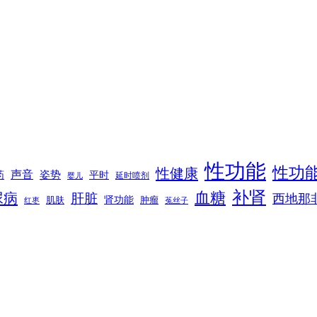
性功能
性功
性健康
声音
姿势
平时
药
延时喷剂
婴儿
补肾
血糖
尿病
肝脏
西地那
肾功能
肌肤
肿瘤
菟丝子
红枣