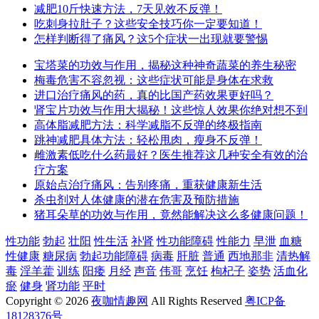
减肥10斤快速方法，7天见效不反弹！
吃刺身拉肚子？这些安全技巧你一定要知道！
怎样判断得了痛风？这5个症状一出现就要警惕
宝塔菜的功效与作用，揭秘这种神奇蔬菜的养生秘密
梅毒危害不容忽视：这些症状可能是身体在求救
进口治疗痛风的药，真的比国产药效果更好吗？
肾宝片功效与作用大揭秘！这些惊人效果你绝对想不到
高体脂减肥方法：科学减脂不反弹的终极指南
跳神减肥具体方法：轻松甩肉，瘦身不反弹！
雌激素低吃什么药最好？医生推荐这几种安全有效的治
疗方案
原始点治疗痛风：告别疼痛，重获健康新生活
杀虫剂对人体健康的潜在危害及预防措施
猪耳朵草的功效与作用，竟然能解决这么多健康问题！
性功能
勃起
壮阳
性生活
补肾
性功能障碍
性能力
早泄
血糖
性健康
糖尿病
勃起功能障碍
病毒
肝脏
普通
西地那非
清热解
毒
淫羊藿
训练
阳痿
月经
声音
伟哥
烹饪
枸杞子
姿势
活血化
瘀
健身
肾功能
平时
Copyright © 2026
夜咖情趣网
All Rights Reserved
粤ICP备
18128376号