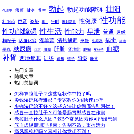
勃起
壮阳
勃起功能障碍
伟哥
健身
养生
代谢率
性功能
性健康
声音
姿势
平时
壮阳药
延时喷剂
婴儿
性生活
性功能障碍
性能力
早泄
普通
月经
病毒
淫羊藿
清热解毒
枸杞子
活血化瘀
烹饪
生殖器
癌症
血糖
糖尿病
肝脏
肾功能
睾丸
肌肤
肿瘤
菟丝子
红枣
补肾
西地那非
训练
阳痿
镜子
鹿茸
跑步
热门文章
随机文章
热门关键词
怎样算拉肚子？这些症状你中招了吗
尖锐湿疣瘙痒难忍？专家教你3招快速止痒
尖锐湿疣治不好？这些方法让你彻底告别困扰！
感冒一直拉肚子？可能是肠胃型感冒在作祟
老拉肚子什么原因？这5个常见因素你可能没想到
气血虚经期调理指南：告别不适，重拾活力
痛风黑枸杞吗？真相让你意想不到！