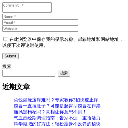
在此浏览器中保存我的显示名称、邮箱地址和网站地址，
以便下次评论时使用。
Submit
搜索
搜索
近期文章
尖锐湿疣瘙痒难忍？专家教你3招快速止痒
感冒一直拉肚子？可能是肠胃型感冒在作祟
痛风黑枸杞吗？真相让你意想不到！
气血虚经期调理指南：告别不适，重拾活力
科学减肥的好方法：轻松瘦身不反弹的秘诀